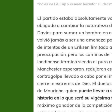
finales de FA Cup y quieren levantar su dec
El partido estaba absolutamente vo
obligado a cambiar la naturaleza d
Davies para sumar un hombre en at
volvió jamás a ser una amenaza pa
de intentos de un Eriksen limitado
preocupación, pero los caminos de 
londinense terminó siendo el puro r
Manchester esperaron, redujeron es
contragolpe llevado a cabo por el 
cierre in extremis de Dier. El duelo 
de Mourinho, quien
puede llevar a 
FÚTBOL FEMENINO
FÚTBOL 
historia en lo que será su vigésima 
REGIONAL AMATEUR
REGIONAL
Ajustada caída de Verónica en Alejandro
Verónica jugará ante 
máximo ganador de la competición- 
Korn
Fed