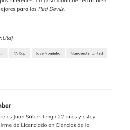
os diferentes. La posibilidad de cerrar bien
ejores para los
Red Devils.
nUtd)
lli
FA Cup
José Mourinho
Manchester United
aber
e es Juan Sáber, tengo 22 años y estoy
birme de Licenciado en Ciencias de la