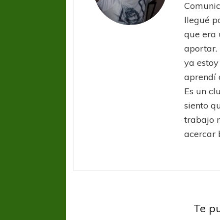
Comunic
llegué p
que era 
aportar.
ya estoy
aprendí 
Es un cl
siento q
trabajo 
acercar 
Sin ca
Te p
Sin categoría
Victo