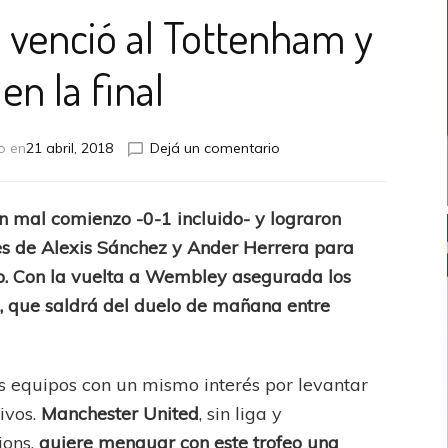
d venció al Tottenham y
en la final
en
o en
21 abril, 2018
Dejá un comentario
FA
Cup:
El
n mal comienzo -0-1 incluido- y lograron
United
oles de Alexis Sánchez y Ander Herrera para
venció
al
up. Con la vuelta a Wembley asegurada los
Tottenham
l, que saldrá del duelo de mañana entre
y
está
en
la
 equipos con un mismo interés por levantar
final
ivos.
Manchester United
, sin liga y
ons,
quiere menguar con este trofeo una