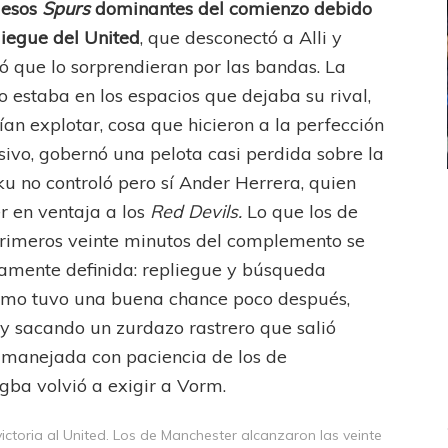
 esos
Spurs
dominantes del comienzo debido
liegue del United
, que desconectó a Alli y
 que lo sorprendieran por las bandas. La
 estaba en los espacios que dejaba su rival,
 explotar, cosa que hicieron a la perfección
cisivo, gobernó una pelota casi perdida sobre la
u no controló pero sí Ander Herrera, quien
ICANA
LANÚS
UEFA CHAMPIONS LEAGUE
r en ventaja a los
Red Devils.
Lo que los de
fendido
PSG celebró el bicampeonato
rimeros veinte minutos del complemento se
amente definida: repliegue y búsqueda
ltimo tuvo una buena chance poco después,
y sacando un zurdazo rastrero que salió
a manejada con paciencia de los de
ba volvió a exigir a Vorm.
ictoria al United. Los de Manchester alcanzaron las veinte