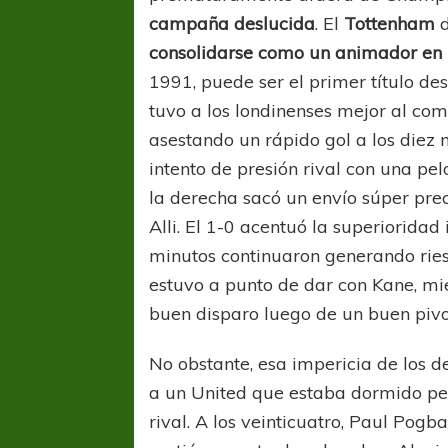
campaña deslucida
. El
Tottenham
d
consolidarse como un animador en 
1991, puede ser el primer título des
tuvo a los londinenses mejor al co
asestando un rápido gol a los diez
intento de presión rival con una pel
la derecha sacó un envío súper prec
Alli. El 1-0 acentuó la superioridad 
minutos continuaron generando rie
estuvo a punto de dar con Kane, mi
buen disparo luego de un buen pivo
No obstante, esa impericia de los d
a un United que estaba dormido pe
rival. A los veinticuatro, Paul Pogb