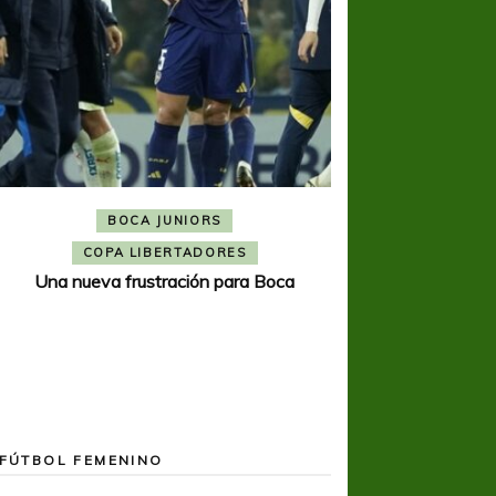
BOCA JUNIORS
COPA SUDAMER
Noche inolvida
COPA LIBERTADORES
Una nueva frustración para Boca
FÚTBOL FEMENINO