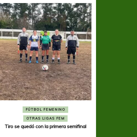
FÚTBOL FEMENINO
FÚTBOL 
OTRAS LIGAS FEM
OTRAS L
Tiro se quedó con la primera semifinal
Tiro Federal sacó el 
del Torne