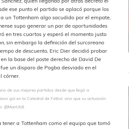
Sánchez, quien llegando por atrás decretó el
de ese punto el partido se aplacó porque los
 a un Tottenham algo sacudido por el empate,
nense supo generar un par de oportunidades
ró en tres cuartos y esperó el momento justo
on, sin embargo la definición del surcoreano
tiempo de descuento, Eric Dier decidió probar
 en la base del poste derecho de David De
o fue un disparo de Pogba desviado en el
 córner.
 uno de sus mejores partidos desde que llegó a
ctavo gol en la Catedral de Fútbol, sino que su actuación
to: @ManUtd)
ó a tener a Tottenham como el equipo que tomó