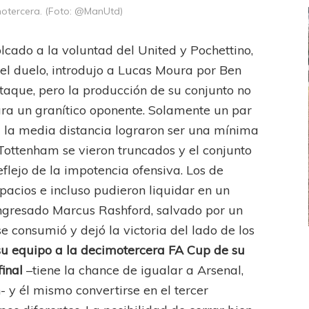
imotercera. (Foto: @ManUtd)
lcado a la voluntad del United y Pochettino,
el duelo, introdujo a Lucas Moura por Ben
aque, pero la producción de su conjunto no
ra un granítico oponente. Solamente un par
 a la media distancia lograron ser una mínima
Tottenham se vieron truncados y el conjunto
eflejo de la impotencia ofensiva. Los de
pacios e incluso pudieron liquidar en un
ingresado Marcus Rashford, salvado por un
se consumió y dejó la victoria del lado de los
su equipo a la decimotercera FA Cup de su
FEMENINO
FÚTBOL FEMENINO
final
–tiene la chance de igualar a Arsenal,
 AMATEUR
LIGA DE LA COSTA
Estrella del Sur en el
Las campeonas festejaron ante su gente
y él mismo convertirse en el tercer
eral