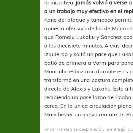
la iniciativa,
jamás volvió a verse a
a un trabajo muy efectivo en el rep
Kane del ataque y tampoco permitió
apuesta ofensiva de los de Mourinho
que Romelu Lukaku y Sánchez podían
a los diecisiete minutos. Alexis, de
izquierda y soltó un pase que Lukak
COPA SUDAMER
batió de primera a Vorm para pone
Sur De
Mourinho esbozaron durante esos p
transformó en una postura complet
COPA SUDAMERICANA
TIGRE
directa de Alexis y Lukaku. Éste ú
A pesar de la derrota Tigre avanzó a
recibiendo un pase largo de Pogba 
Octavos de Final
cerca. En la única circulación plen
Manchester un nuevo remate de Pog
Ander Herrera se desprendió y le entregó la v