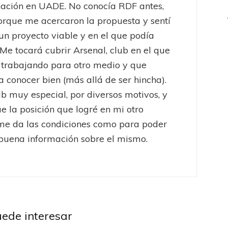
ación en UADE. No conocía RDF antes,
orque me acercaron la propuesta y sentí
un proyecto viable y en el que podía
 Me tocará cubrir Arsenal, club en el que
 trabajando para otro medio y que
a conocer bien (más allá de ser hincha).
ub muy especial, por diversos motivos, y
ue la posición que logré en mi otro
me da las condiciones como para poder
buena información sobre el mismo.
tegoría
uede interesar
Sin categoría
ria francesa,