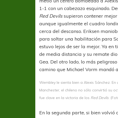
metió un centro bombeado a Alexis 
1-1 con un cabezazo esquinado. Des
Red Devils
supieron contener mejor
aunque igualmente el cuadro londi
cerca del descanso. Eriksen maniob
para soltar una habilitación para S
estuvo lejos de ser la mejor. Ya en 
de media distancia y su remate dio
Gea. Del otro lado, lo más peligros
camino que Michael Vorm mandó al
Wembley le sienta bien a Alexis Sánchez. En
Manchester, el chileno no sólo convirtió su o
fue clave en la victoria de los
Red Devils
. (Fo
En la segunda parte, si bien volvi