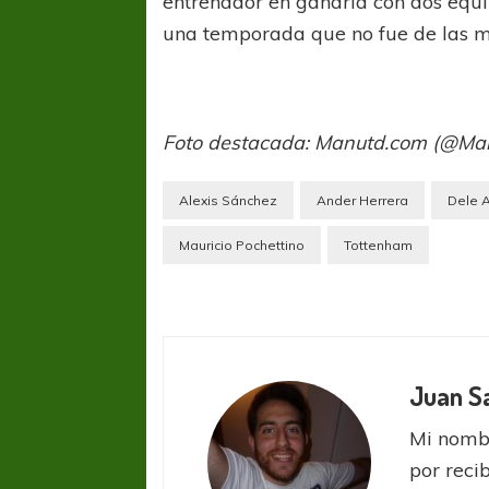
entrenador en ganarla con dos equip
una temporada que no fue de las m
Foto destacada: Manutd.com (@Ma
Alexis Sánchez
Ander Herrera
Dele A
Mauricio Pochettino
Tottenham
Juan S
Mi nombr
por reci