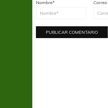
Nombre
*
Correo 
COPA SUDAMER
Sur De
COPA SUDAMERICANA
TIGRE
A pesar de la derrota Tigre avanzó a
Octavos de Final