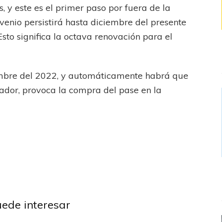
es, y este es el primer paso por fuera de la
nvenio persistirá hasta diciembre del presente
sto significa la octava renovación para el
embre del 2022, y automáticamente habrá que
ador, provoca la compra del pase en la
ibertadores
antes LP
Liga
ional
Torneos
uede interesar
acionales
Estudiantes LP
ncha ni corta
Equipo confirmado