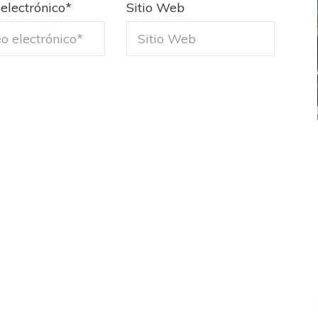
electrónico
*
Sitio Web
ICANA
LANÚS
UEFA CHAMPIONS LEAGUE
fendido
PSG celebró el bicampeonato