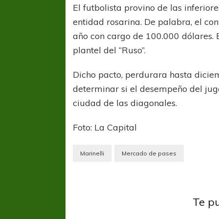
El futbolista provino de las inferior
entidad rosarina. De palabra, el co
año con cargo de 100.000 dólares. E
plantel del “Ruso”.
Dicho pacto, perdurara hasta dici
determinar si el desempeño del jug
ciudad de las diagonales.
Foto: La Capital
Marinelli
Mercado de pases
Copa L
Estudi
Estudiantes LP
Liga
Profes
Profesional
San Lorenzo
Te p
Intern
Tarde de penales,
tarde de igualdad
No Pi