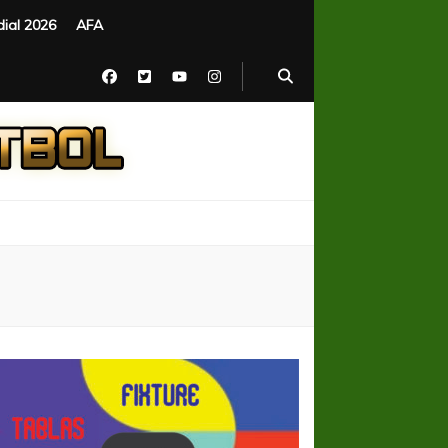
ial 2026
AFA