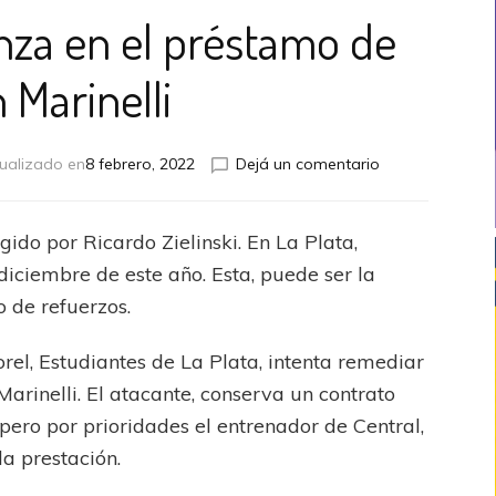
nza en el préstamo de
 Marinelli
en
ualizado en
8 febrero, 2022
Dejá un comentario
Estudiantes
avanza
en
igido por Ricardo Zielinski. En La Plata,
el
diciembre de este año. Esta, puede ser la
préstamo
de
o de refuerzos.
Alan
Marinelli
rel, Estudiantes de La Plata, intenta remediar
arinelli. El atacante, conserva un contrato
pero por prioridades el entrenador de Central,
a prestación.