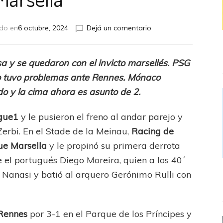
en
do en
6 octubre, 2024
Dejá un comentario
Estrasburgo
le
cerró
a y se quedaron con el invicto marsellés. PSG
la
no tuvo problemas ante Rennes. Mónaco
puerta
en
ado y la cima ahora es asunto de 2.
la
cara
gue1
y le pusieron el freno al andar parejo y
a
erbi. En el Stade de la Meinau,
Racing de
Marsella
e Marsella
y le propinó su primera derrota
 el portugués Diego Moreira, quien a los 40´
n Nanasi y batió al arquero Gerónimo Rulli con
Rennes
por 3-1 en el Parque de los Príncipes y