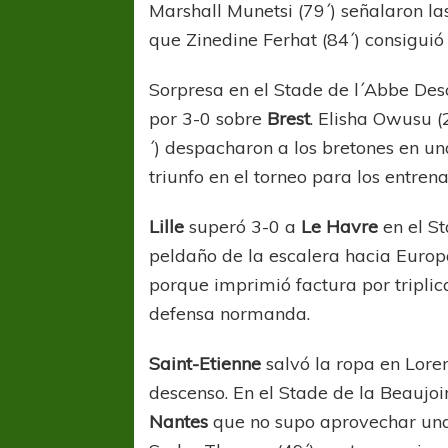
Marshall Munetsi (79´) señalaron l
que Zinedine Ferhat (84´) consiguió
Sorpresa en el Stade de l´Abbe De
por 3-0 sobre
Brest
. Elisha Owusu (
´) despacharon a los bretones en u
triunfo en el torneo para los entrena
COPA SUDAMER
Sur De
Lille
superó 3-0 a
Le Havre
en el S
peldaño de la escalera hacia Europa
porque imprimió factura por triplic
COPA SUDAMERICANA
TIGRE
A pesar de la derrota Tigre avanzó a
defensa normanda.
Octavos de Final
Saint-Etienne
salvó la ropa en Lore
descenso. En el Stade de la Beaujoi
Nantes
que no supo aprovechar una 