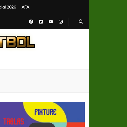
ial 2026
AFA