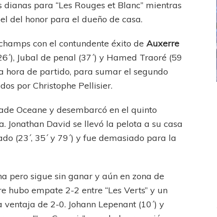
as dianas para “Les Rouges et Blanc” mientras
 el del honor para el dueño de casa.
schamps con el contundente éxito de
Auxerre
26´), Jubal de penal (37´) y Hamed Traoré (59
na hora de partido, para sumar el segundo
dos por Christophe Pellisier.
ICANA
LANÚS
UEFA CHAMPIONS LEAGUE
fendido
PSG celebró el bicampeonato
tade Oceane y desembarcó en el quinto
. Jonathan David se llevó la pelota a su casa
ado (23´, 35´ y 79´) y fue demasiado para la
na pero sigue sin ganar y aún en zona de
re hubo empate 2-2 entre “Les Verts” y un
ventaja de 2-0. Johann Lepenant (10´) y