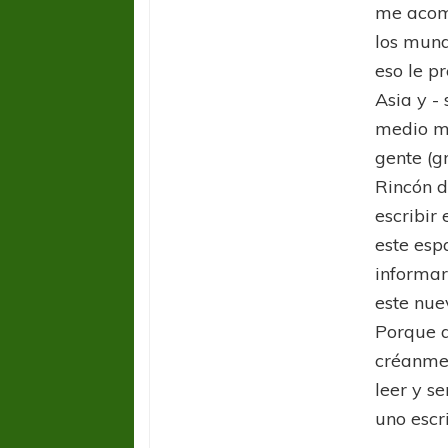
me acom
los mund
eso le pr
Asia y -
medio ma
gente (g
Rincón d
escribir 
este esp
informar
este nue
Porque a
créanme.
leer y s
uno escri