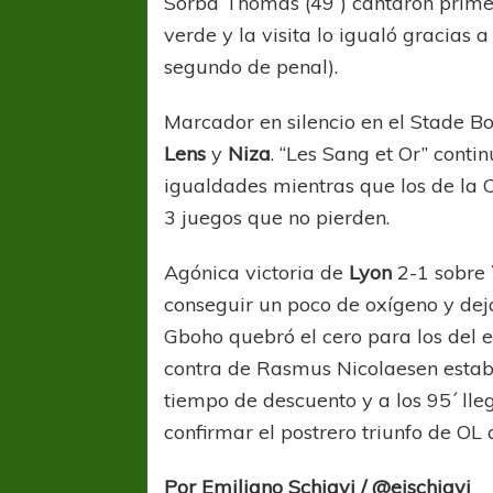
Sorba Thomas (49´) cantaron primer
verde y la visita lo igualó gracias a
segundo de penal).
Marcador en silencio en el Stade Bo
Lens
y
Niza
. “Les Sang et Or” conti
igualdades mientras que los de la 
3 juegos que no pierden.
Agónica victoria de
Lyon
2-1 sobre
conseguir un poco de oxígeno y deja
Gboho quebró el cero para los del e
contra de Rasmus Nicolaesen establ
FÚTBOL FEMENINO
FÚTBOL 
tiempo de descuento y a los 95´ lle
REGIONAL AMATEUR
LIGA DE 
confirmar el postrero triunfo de OL 
Verónica jugará ante Estrella del Sur en el
Las campeonas feste
Federal
Por Emiliano Schiavi / @ejschiavi