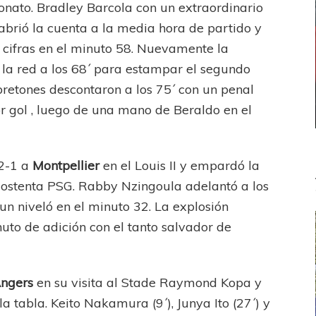
onato. Bradley Barcola con un extraordinario
abrió la cuenta a la media hora de partido y
s cifras en el minuto 58. Nuevamente la
 la red a los 68´ para estampar el segundo
 bretones descontaron a los 75´ con un penal
gol , luego de una mano de Beraldo en el
 2-1 a
Montpellier
en el Louis II y empardó la
 ostenta PSG. Rabby Nzingoula adelantó a los
gun niveló en el minuto 32. La explosión
uto de adición con el tanto salvador de
ngers
en su visita al Stade Raymond Kopa y
a tabla. Keito Nakamura (9´), Junya Ito (27´) y