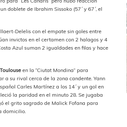
o para “Les Canaris” pero hubo reacción
 un doblete de Ibrahim Sissoko (57´ y 67´, el
llaert-Delelis con el empate sin goles entre
núan invictos en el certamen con 2 halagos y 4
Costa Azul suman 2 igualdades en filas y hace
Toulouse
en la “Ciutat Mondina” para
r a su rival cerca de la zona candente. Yann
spañol Carles Martínez a los 14´ y un gol en
eció la paridad en el minuto 28. Se jugaba
FEMENINO
FÚTBOL FEMENINO
gó el grito sagrado de Malick Fofana para
LA COSTA
OTRAS LIGAS FEM
a domicilio.
jaron ante su gente
Tiro se quedó con la primera semifinal