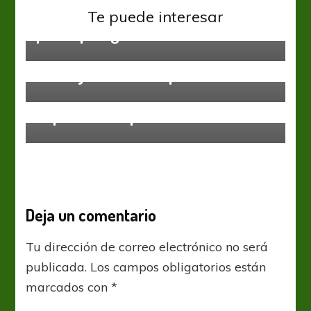
Arsenal fue multado y advertido
Te puede interesar
por Superliga
Liga Profesional
Parar y cortar la Lepra
Boca Juniors
Liga Profesional
El partido de quiebre
Deja un comentario
Tu dirección de correo electrónico no será
publicada.
Los campos obligatorios están
marcados con
*