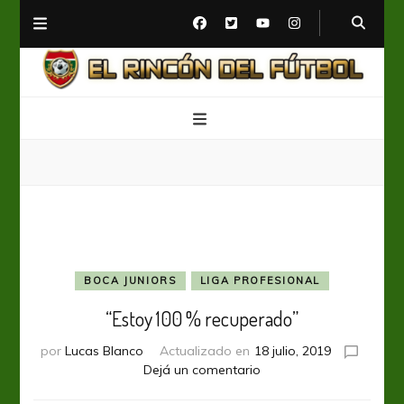
El Rincón del Fútbol
Diario digital de Fútbol
BOCA JUNIORS
LIGA PROFESIONAL
“Estoy 100 % recuperado”
por
Lucas Blanco
Actualizado en
18 julio, 2019
en
Dejá un comentario
“Estoy