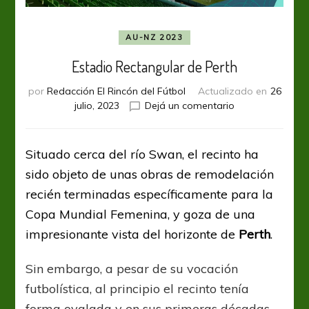
AU-NZ 2023
Estadio Rectangular de Perth
por
Redacción El Rincón del Fútbol
Actualizado en
26
en
julio, 2023
Dejá un comentario
Estadio
Rectangular
de
Situado cerca del río Swan, el recinto ha
Perth
sido objeto de unas obras de remodelación
recién terminadas específicamente para la
Copa Mundial Femenina, y goza de una
impresionante vista del horizonte de
Perth
.
Sin embargo, a pesar de su vocación
futbolística, al principio el recinto tenía
forma ovalada y en sus primeras décadas