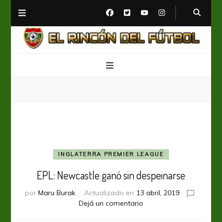
El Rincón del Fútbol
Diario digital de Fútbol
INGLATERRA PREMIER LEAGUE
EPL: Newcastle ganó sin despeinarse
por
Maru Burak
Actualizado en
13 abril, 2019
en
Dejá un comentario
EPL: