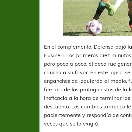
En el complemento, Defensa bajó la 
Pusineri. Los primeros diez minutos 
pero poco a poco, el deca fue gener
cancha a su favor. En este lapso, s
enganches de izquierda al medio, f
fue uno de los protagonistas de la 
ineficacia a la hora de terminar las 
descuento. Los cambios tampoco le 
FÚTBOL FEMENINO
FÚTBOL 
pacientemente y respondía de cont
REGIONAL AMATEUR
LIGA DE 
Verónica jugará ante Estrella del Sur en el
Las campeonas feste
veces que se lo exigió.
Federal