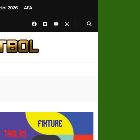
ial 2026
AFA