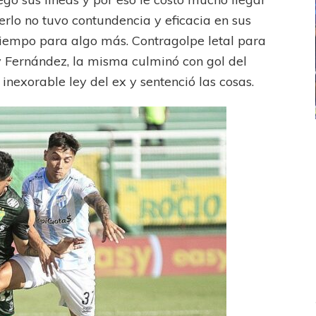
rlo no tuvo contundencia y eficacia en sus
tiempo para algo más. Contragolpe letal para
y Fernández, la misma culminó con gol del
inexorable ley del ex y sentenció las cosas.
ICANA
LANÚS
UEFA CHAMPIONS LEAGUE
fendido
PSG celebró el bicampeonato