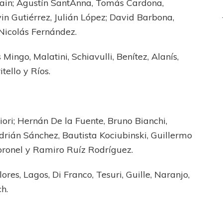
ain; Agustín SantAnna, Tomás Cardona,
in Gutiérrez, Julián López; David Barbona,
 Nicolás Fernández.
Mingo, Malatini, Schiavulli, Benítez, Alanís,
tello y Ríos.
ri; Hernán De la Fuente, Bruno Bianchi,
drián Sánchez, Bautista Kociubinski, Guillermo
oronel y Ramiro Ruíz Rodríguez.
lores, Lagos, Di Franco, Tesuri, Guille, Naranjo,
ch.