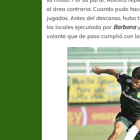
al área contraria. Cuando pudo hace
jugadas. Antes del descanso, hubo 
los locales ejecutada por
Barbona
volante que de paso cumplió con la 
COPA SUDAMER
Sur De
COPA SUDAMERICANA
TIGRE
A pesar de la derrota Tigre avanzó a
Octavos de Final