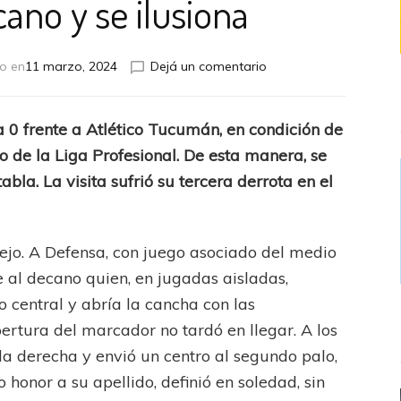
cano y se ilusiona
en
o en
11 marzo, 2024
Dejá un comentario
En
el
aniversario
a 0 frente a Atlético Tucumán, en condición de
de
eo de la Liga Profesional. De esta manera, se
su
casa,
abla. La visita sufrió su tercera derrota en el
Defensa
goleó
al
ejo. A Defensa, con juego asociado del medio
decano
y
e al decano quien, en jugadas aisladas,
se
o central y abría la cancha con las
ilusiona
pertura del marcador no tardó en llegar. A los
a derecha y envió un centro al segundo palo,
o honor a su apellido, definió en soledad, sin