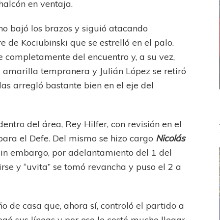
halcón en ventaja.
 no bajó los brazos y siguió atacando
re de
Kociubinski
que se estrelló en el palo.
 completamente del encuentro y, a su vez,
amarilla tempranera y Julián López se retiró
las arregló bastante bien en el eje del
ntro del área, Rey Hilfer, con revisión en el
para el Defe. Del mismo se hizo cargo
Nicolás
 Sin embargo, por adelantamiento del 1 del
irse y “uvita” se tomó revancha y puso el 2 a
o de casa que, ahora sí, controló el partido a
egó sus líneas y por eso le costó mucho llegar