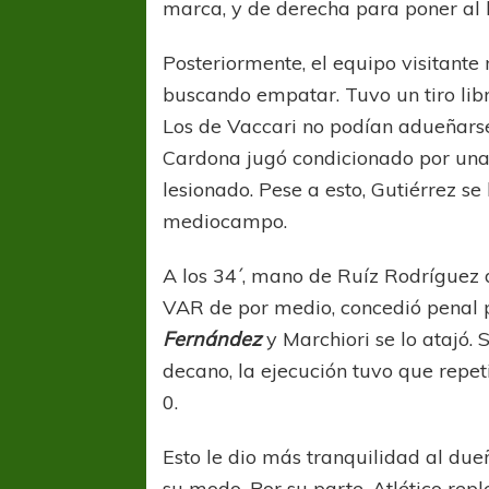
marca, y de derecha para poner al 
Posteriormente, el equipo visitante
buscando empatar. Tuvo un tiro lib
Los de
Vaccari no podían adueñarse
Cardona jugó condicionado por una 
lesionado. Pese a esto, Gutiérrez se 
mediocampo.
A los 34´, mano de Ruíz Rodríguez de
VAR de por medio, concedió penal 
Fernández
y Marchiori se lo atajó.
decano, la ejecución tuvo que repet
0.
Esto le dio más tranquilidad al dueñ
su modo. Por su parte, Atlético repl