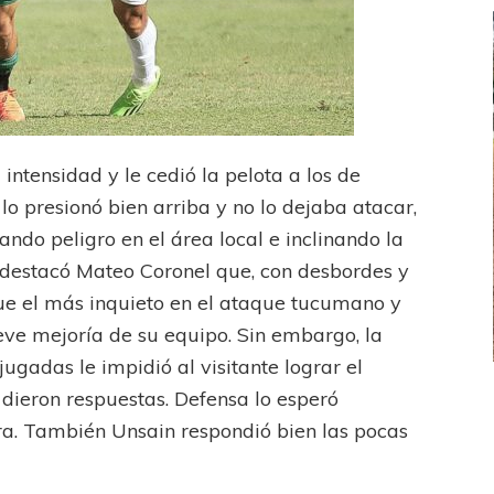
intensidad y le cedió la pelota a los de
lo presionó bien arriba y no lo dejaba atacar,
ando peligro en el área local e inclinando la
e destacó Mateo Coronel que, con desbordes y
ue el más inquieto en el ataque tucumano y
leve mejoría de su equipo. Sin embargo, la
jugadas le impidió al visitante lograr el
dieron respuestas. Defensa lo esperó
FEMENINO
FÚTBOL FEMENINO
ra. También Unsain respondió bien las pocas
LA COSTA
OTRAS LIGAS FEM
jaron ante su gente
Tiro se quedó con la primera semifinal