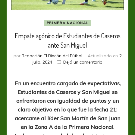
PRIMERA NACIONAL
Empate agónico de Estudiantes de Caseros
ante San Miguel
por
Redacción El Rincón del Fútbol
Actualizado en
2
en
julio, 2024
Dejá un comentario
Empate
agónico
de
En un encuentro cargado de expectativas,
Estudiantes
Estudiantes de Caseros y San Miguel se
de
Caseros
enfrentaron con igualdad de puntos y un
ante
claro objetivo en lo que fue la fecha 21:
San
acercarse al líder San Martín de San Juan
Miguel
en la Zona A de la Primera Nacional.