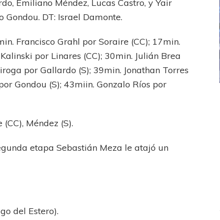
do, Emiliano Méndez, Lucas Castro, y Yair
o Gondou. DT: Israel Damonte.
in. Francisco Grahl por Soraire (CC); 17min.
Kalinski por Linares (CC); 30min. Julián Brea
iroga por Gallardo (S); 39min. Jonathan Torres
 por Gondou (S); 43miin. Gonzalo Ríos por
ICANA
LANÚS
UEFA CHAMPIONS LEAGUE
fendido
PSG celebró el bicampeonato
 (CC), Méndez (S).
segunda etapa Sebastián Meza le atajó un
o del Estero).