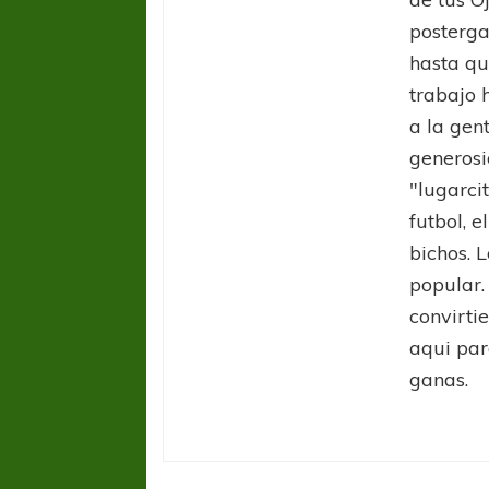
posterga
hasta qu
trabajo 
a la gen
generosi
"lugarci
futbol, e
bichos. L
popular.
convirti
aqui par
ganas.
Estudi