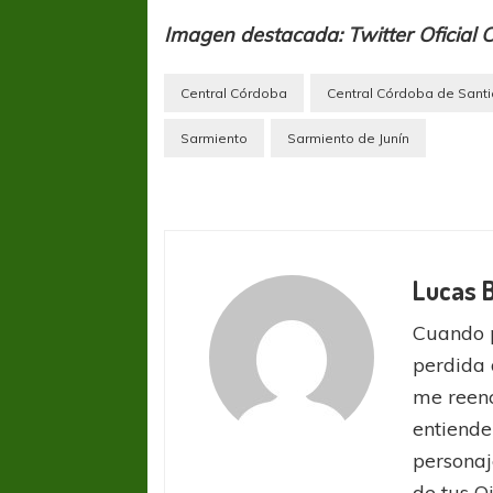
Imagen destacada: Twitter Oficial
Central Córdoba
Central Córdoba de Santi
Sarmiento
Sarmiento de Junín
Lucas 
Cuando 
perdida 
me reenc
FÚTBOL FEMENINO
FÚTBOL 
entiende
REGIONAL AMATEUR
LIGA DE 
Verónica jugará ante Estrella del Sur en el
Las campeonas feste
personaj
Federal
de tus O