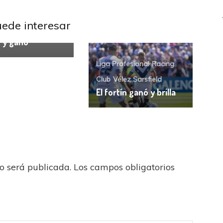
ndiente
Liga
ional
uede interesar
endiente luchó,
ó y ganó
Liga Profesional
Racing
Club
Vélez Sarsfield
El fortín ganó y brilla
no será publicada.
Los campos obligatorios