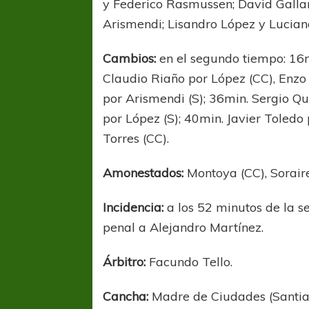
y Federico Rasmussen; David Gallar
Arismendi; Lisandro López y Lucian
Cambios:
en el segundo tiempo: 16m
Claudio Riaño por López (CC), Enzo 
por Arismendi (S); 36min. Sergio Qu
por López (S); 40min. Javier Toledo
Torres (CC).
COPA SUDAMER
Sur De
Amonestados:
Montoya (CC), Soraire
COPA SUDAMERICANA
TIGRE
Incidencia:
a los 52 minutos de la 
A pesar de la derrota Tigre avanzó a
penal a Alejandro Martínez.
Octavos de Final
Árbitro:
Facundo Tello.
Cancha:
Madre de Ciudades (Santiag