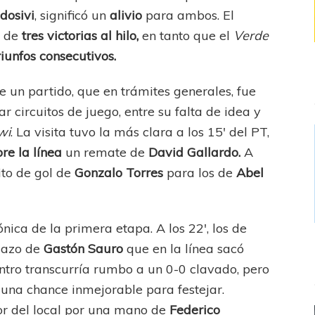
dosivi
, significó un
alivio
para ambos. El
o de
tres victorias al hilo,
en tanto que el
Verde
riunfos consecutivos.
e un partido, que en trámites generales, fue
 circuitos de juego, entre su falta de idea y
wi
. La visita tuvo la más clara a los 15′ del PT,
re la línea
un remate de
David Gallardo.
A
ito de gol de
Gonzalo Torres
para los de
Abel
ica de la primera etapa. A los 22′, los de
ezazo de
Gastón Sauro
que en la línea sacó
ntro transcurría rumbo a un 0-0 clavado, pero
, una chance inmejorable para festejar.
or del local por una mano de
Federico