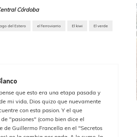
 Central Córdoba
ago del Estero
el ferroviarrio
El kiwi
El verde
Blanco
pense que esto era una etapa pasada y
de mi vida, Dios quizo que nuevamente
uentre con esta pasion. Y el que
FEMENINO
FÚTBOL FEMENINO
 de "pasiones" (como bien dice el
LA COSTA
OTRAS LIGAS FEM
jaron ante su gente
Tiro se quedó con la primera semifinal
e de Guillermo Francella en el "Secretos
jos) no la cambia por nada. A lo sumo, la