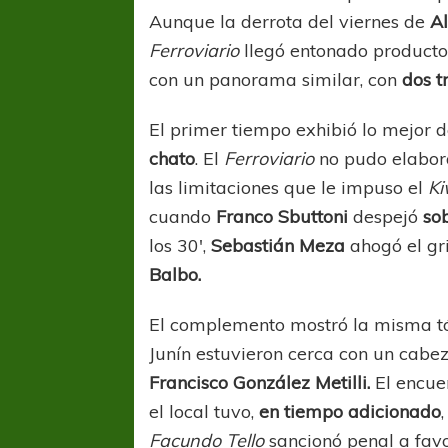
Aunque la derrota del viernes de
Al
Ferroviario
llegó entonado product
con un panorama similar, con
dos t
El primer tiempo exhibió lo mejor d
chato
. El
Ferroviario
no pudo elaborar
las limitaciones que le impuso el
Ki
cuando
Franco Sbuttoni
despejó
sob
los 30′,
Sebastián Meza
ahogó el gr
Balbo.
El complemento mostró la misma tón
Junín estuvieron cerca con un cab
Francisco González Metilli.
El encue
el local tuvo,
en tiempo adicionado
Facundo Tello
sancionó penal a fav