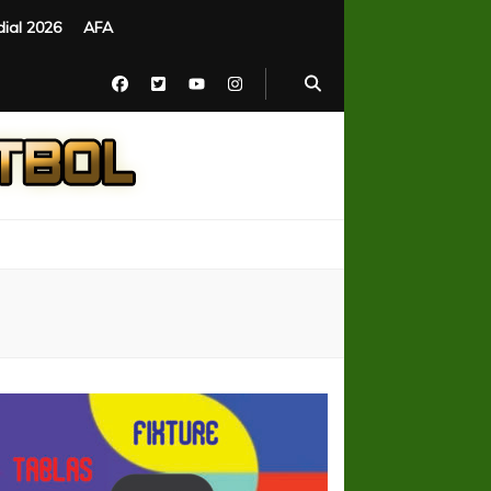
ial 2026
AFA