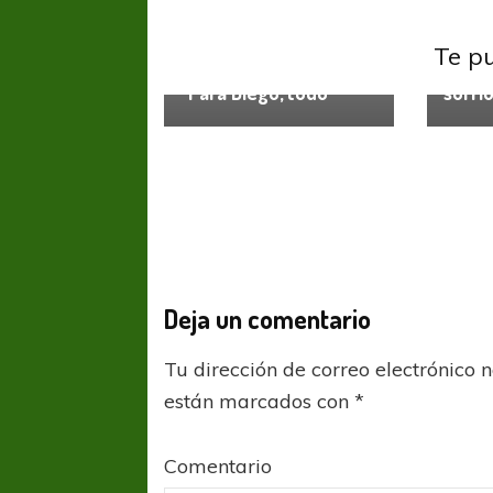
Indepe
Boca Juniors
Liga
Profes
Te p
Profesional
Indep
“Para Diego, todo”
sufri
Deja un comentario
Tu dirección de correo electrónico 
están marcados con
*
Comentario