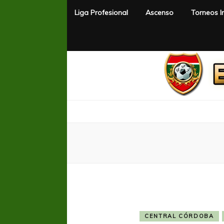
Liga Profesional
Ascenso
Torneos I
El Rincón del Fútbol
Diario digital de Fútbol
CENTRAL CÓRDOBA