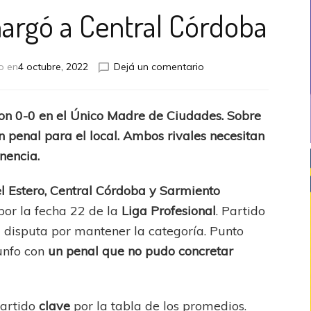
amargó a Central Córdoba
en
o en
4 octubre, 2022
Dejá un comentario
El
tiro
del
n 0-0 en el Único Madre de Ciudades. Sobre
final
un penal para el local. Ambos rivales necesitan
amargó
a
nencia.
Central
Córdoba
l Estero, Central Córdoba y Sarmiento
por la fecha 22 de la
Liga Profesional
. Partido
 disputa por mantener la categoría. Punto
iunfo con
un penal que no pudo concretar
partido
clave
por la tabla de los promedios.