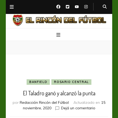
El Rincón del Fútbol
Diario digital de Fútbol
BANFIELD
ROSARIO CENTRAL
El Taladro ganó y alcanzó la punta
por
Redacción Rincón del Fútbol
Actualizado en
15
en
noviembre, 2020
Dejá un comentario
El