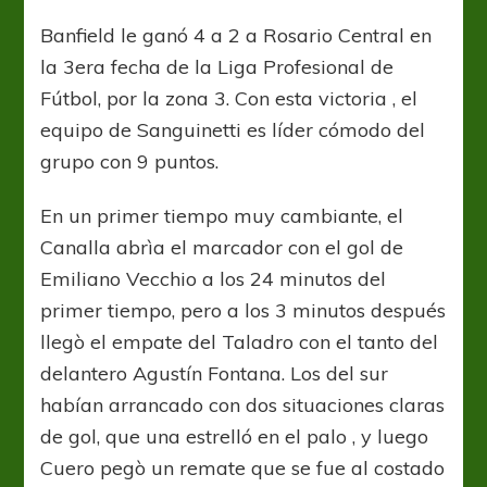
Taladro
ganó
Banfield le ganó 4 a 2 a Rosario Central en
y
la 3era fecha de la Liga Profesional de
alcanzó
la
Fútbol, por la zona 3. Con esta victoria , el
punta
equipo de Sanguinetti es líder cómodo del
grupo con 9 puntos.
En un primer tiempo muy cambiante, el
Canalla abrìa el marcador con el gol de
Emiliano Vecchio a los 24 minutos del
primer tiempo, pero a los 3 minutos después
llegò el empate del Taladro con el tanto del
delantero Agustín Fontana. Los del sur
habían arrancado con dos situaciones claras
de gol, que una estrelló en el palo , y luego
Cuero pegò un remate que se fue al costado