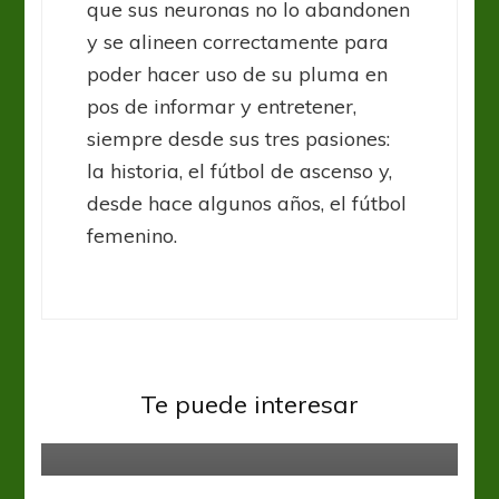
que sus neuronas no lo abandonen
y se alineen correctamente para
poder hacer uso de su pluma en
pos de informar y entretener,
siempre desde sus tres pasiones:
la historia, el fútbol de ascenso y,
desde hace algunos años, el fútbol
femenino.
Fútbol Femenino
Primera B Fem
Décima fecha del Torneo de
Te puede interesar
Primera B