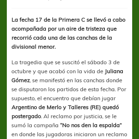
El
recuerdo
de
La fecha 17 de la Primera C se llevó a cabo
Juliana
acompañada por un aire de tristeza que
y
el
recorrió cada una de las canchas de la
reclamo
divisional menor.
de
justicia
La tragedia que se suscitó el sábado 3 de
se
hicieron
octubre y que acabó con la vida de
Juliana
presentes
Gómez
, se manifestó en las canchas donde
el
se disputaron los partidos de esta fecha. Por
fin
de
supuesto, el encuentro que debían jugar
semana
Argentino de Merlo y Talleres (RE) quedó
postergado
. Al reclamo por justicia, se le
sumó la campaña
“No nos den la espalda”
en donde las jugadoras iniciaron un reclamo