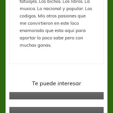
tatuajes. Los bichos. Los libros. La
musica. Lo nacional y popular. Los
codigos. Mis otros pasiones que
me convirtieron en este loco
enamorado que esta aqui para
aportar lo poco sabe pero con
muchas ganas.
Boca Juniors
Liga Profesional
Te puede interesar
“Debemos buscar descontar”
Liga Profesional
Final feliz
Gimnasia y Esgrima LP
Independiente
Liga
Profesional