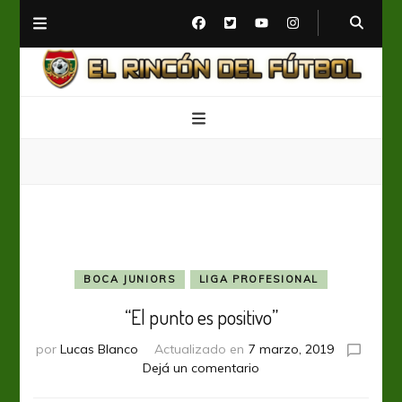
El Rincón del Fútbol
Diario digital de Fútbol
BOCA JUNIORS
LIGA PROFESIONAL
“El punto es positivo”
por
Lucas Blanco
Actualizado en
7 marzo, 2019
en
Dejá un comentario
“El