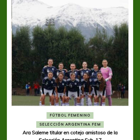
FÚTBOL FEMENINO
A
SELECCIÓN ARGENTINA FEM
Ara Saleme titular en cotejo amistoso de la
Selección Argentina Sub-17