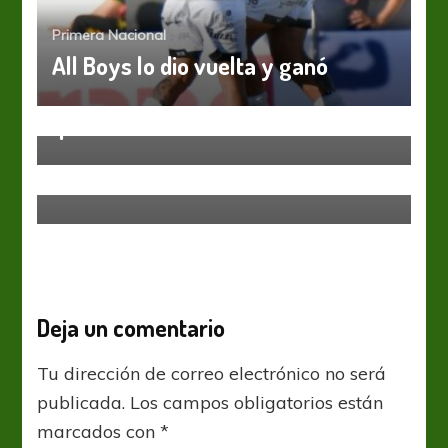
Primera Nacional
All Boys lo dio vuelta y ganó
Primera Nacional
Esta noche, en Caballito, cueste lo
que cueste
Ascenso
Los Cachorros buscarán ladrar
fuerte
Deja un comentario
Tu dirección de correo electrónico no será
publicada.
Los campos obligatorios están
marcados con
*