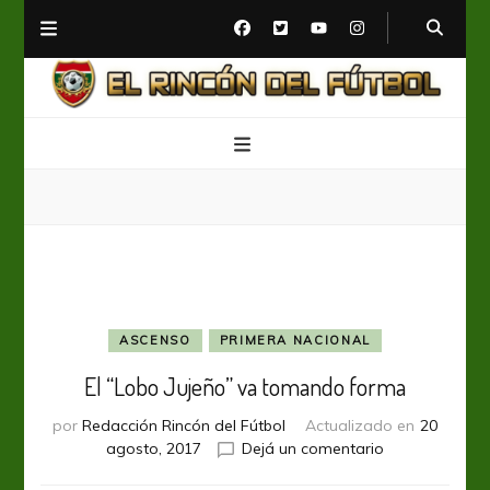
El Rincón del Fútbol
Diario digital de Fútbol
ASCENSO
PRIMERA NACIONAL
El “Lobo Jujeño” va tomando forma
por
Redacción Rincón del Fútbol
Actualizado en
20
en
agosto, 2017
Dejá un comentario
El