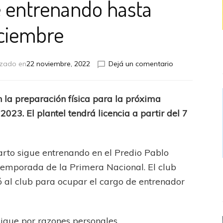
e entrenando hasta
ciembre
en
izado en
22 noviembre, 2022
Dejá un comentario
El
León
sigue
 la preparación física para la próxima
entrenando
 2023.
El plantel tendrá licencia a partir del 7
hasta
Diciembre
arto sigue entrenando en el Predio Pablo
temporada de la Primera Nacional. El club
ó al club para ocupar el cargo de entrenador
sigue por razones personales.