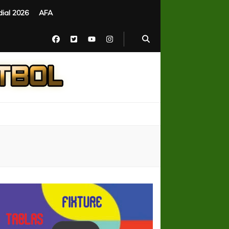
ial 2026
AFA