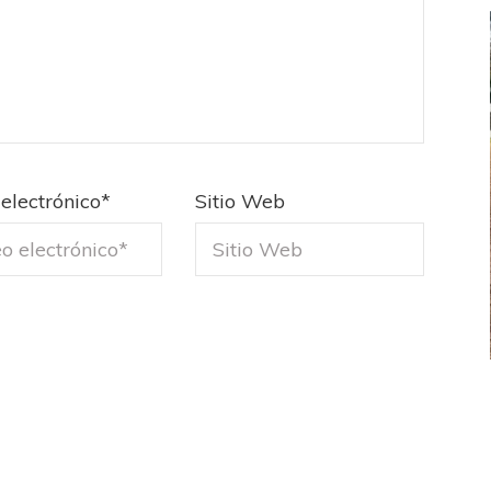
electrónico
*
Sitio Web
FEMENINO
FÚTBOL FEMENINO
LA COSTA
OTRAS LIGAS FEM
jaron ante su gente
Tiro se quedó con la primera semifinal