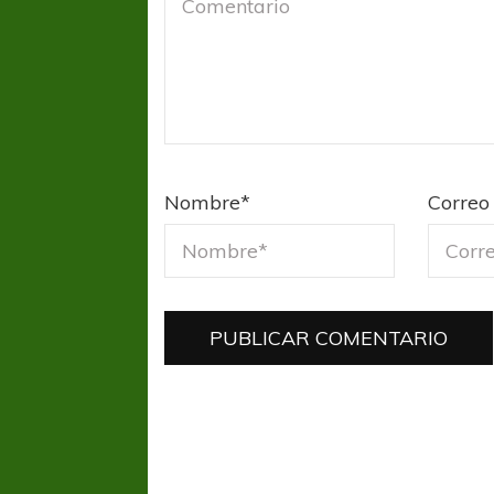
Nombre
*
Correo 
FÚTBOL FEMENINO
FÚTBOL 
REGIONAL AMATEUR
LIGA DE 
Verónica jugará ante Estrella del Sur en el
Las campeonas feste
Federal