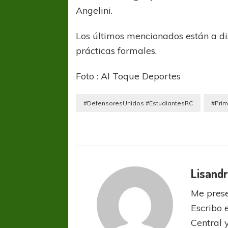
Angelini.
Los últimos mencionados están a dis
prácticas formales.
Foto : Al Toque Deportes
COPA SUDAMER
#DefensoresUnidos #EstudiantesRC
#Pri
Sur De
COPA SUDAMERICANA
TIGRE
A pesar de la derrota Tigre avanzó a
Octavos de Final
Lisandr
Me prese
Escribo 
Central 