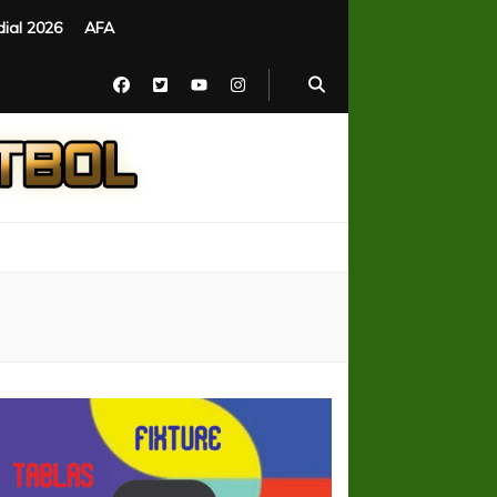
ial 2026
AFA