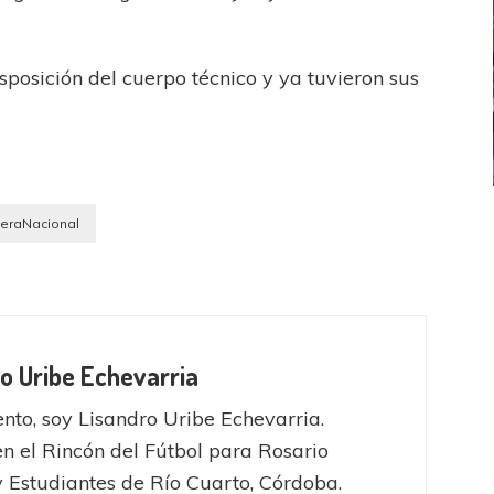
posición del cuerpo técnico y ya tuvieron sus
ICANA
LANÚS
UEFA CHAMPIONS LEAGUE
meraNacional
fendido
PSG celebró el bicampeonato
o Uribe Echevarria
nto, soy Lisandro Uribe Echevarria.
en el Rincón del Fútbol para Rosario
y Estudiantes de Río Cuarto, Córdoba.