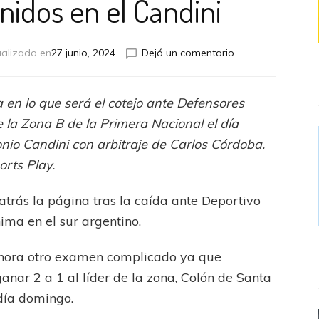
nidos en el Candini
en
ualizado en
27 junio, 2024
Dejá un comentario
El
León
se
 en lo que será el cotejo ante Defensores
prepara
 la Zona B de la Primera Nacional el día
para
el
nio Candini con arbitraje de Carlos Córdoba.
partido
orts Play.
ante
Defensores
atrás la página tras la caída ante Deportivo
Unidos
en
ima en el sur argentino.
el
Candini
ahora otro examen complicado ya que
anar 2 a 1 al líder de la zona, Colón de Santa
 día domingo.