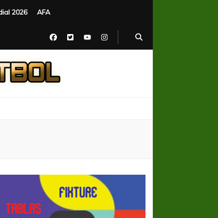
ial 2026
AFA