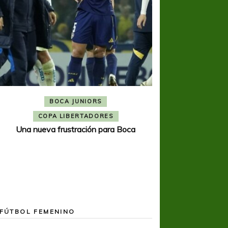
BOCA JUNIORS
COPA SUDAMER
Noche inolvida
COPA LIBERTADORES
Una nueva frustración para Boca
FÚTBOL FEMENINO