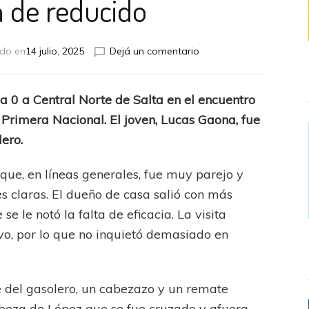
 de reducido
en
ado en
14 julio, 2025
Dejá un comentario
El
gasolero
venció
 a 0 a Central Norte de Salta en el encuentro
al
 Primera Nacional. El joven, Lucas Gaona, fue
cuervo
y
lero.
se
afianza
que, en líneas generales, fue muy parejo y
en
s claras. El dueño de casa salió con más
zona
de
e le notó la falta de eficacia. La visita
reducido
o, por lo que no inquietó demasiado en
e del gasolero, un cabezazo y un remate
abeza de López que se fue cruzado y afuera,