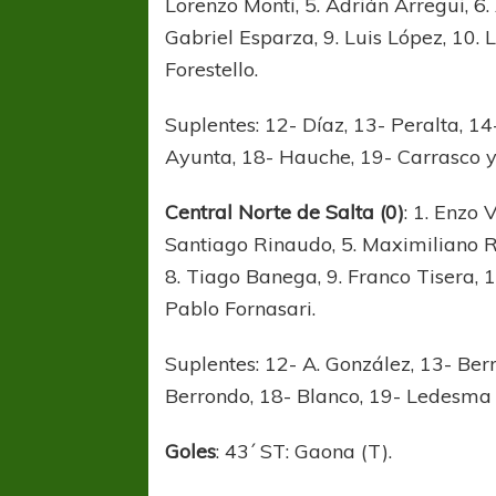
Lorenzo Monti, 5. Adrián Arregui, 6
Gabriel Esparza, 9. Luis López, 10.
Forestello.
Suplentes: 12- Díaz, 13- Peralta, 1
Ayunta, 18- Hauche, 19- Carrasco 
Central Norte de Salta (0)
: 1. Enzo 
Santiago Rinaudo, 5. Maximiliano R
8. Tiago Banega, 9. Franco Tisera, 
Pablo Fornasari.
Suplentes: 12- A. González, 13- Ber
Berrondo, 18- Blanco, 19- Ledesma y
FÚTBOL FEMENINO
FÚTBOL 
REGIONAL AMATEUR
LIGA DE 
Goles
: 43´ ST: Gaona (T).
Verónica jugará ante Estrella del Sur en el
Las campeonas feste
Federal