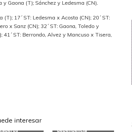
a y Gaona (T); Sánchez y Ledesma (CN).
a (T); 17´ ST: Ledesma x Acosta (CN); 20´ ST:
ero x Sanz (CN); 32´ ST: Gaona, Toledo y
; 41´ ST: Berrondo, Alvez y Mancuso x Tisera,
a Nacional
Primera Nacional
uede interesar
 de necesitados
Reducido o
taderos
dependencia