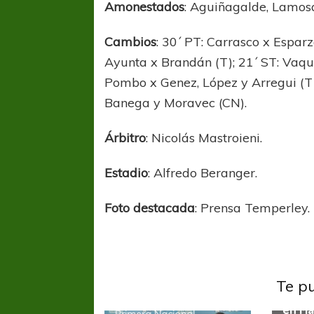
Amonestados
: Aguiñagalde, Lamos
Cambios
: 30´ PT: Carrasco x Esparz
Ayunta x Brandán (T); 21´ ST: Vaqu
Pombo x Genez, López y Arregui (T)
Banega y Moravec (CN).
Árbitro
: Nicolás Mastroieni.
Estadio
: Alfredo Beranger.
Foto destacada
: Prensa Temperley.
Primer
Te p
Duelo
en Ma
Primera Nacional