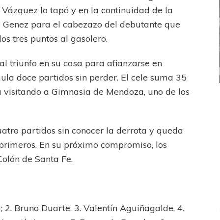
e Vázquez lo tapó y en la continuidad de la
e Genez para el cabezazo del debutante que
os tres puntos al gasolero.
l triunfo en su casa para afianzarse en
la doce partidos sin perder. El cele suma 35
á visitando a Gimnasia de Mendoza, uno de los
ICANA
LANÚS
UEFA CHAMPIONS LEAGUE
fendido
PSG celebró el bicampeonato
atro partidos sin conocer la derrota y queda
 primeros. En su próximo compromiso, los
Colón de Santa Fe.
; 2. Bruno Duarte, 3. Valentín Aguiñagalde, 4.