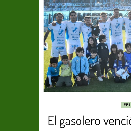
PR
El gasolero venci