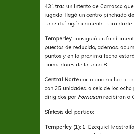
43´, tras un intento de Carrasco qu
jugada, llegó un centro pinchado d
convirtió agónicamente para darle l
Temperley
consiguió un fundamenta
puestos de reducido, además, acumu
puntos y en la próxima fecha estar
COPA SUDAMER
animadores de la zona B.
Sur De
Central Norte
cortó una racha de cu
COPA SUDAMERICANA
TIGRE
con 25 unidades, a seis de los ocho
A pesar de la derrota Tigre avanzó a
dirigidos por
Fornasari
recibirán a 
Octavos de Final
Síntesis del partido:
Temperley (1):
1. Ezequiel Mastrolía