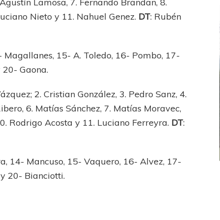
. Agustín Lamosa, 7. Fernando Brandan, 8.
 Luciano Nieto y 11. Nahuel Genez.
DT
: Rubén
4- Magallanes, 15- A. Toledo, 16- Pombo, 17-
y 20- Gaona.
Vázquez; 2. Cristian González, 3. Pedro Sanz, 4.
ibero, 6. Matías Sánchez, 7. Matías Moravec,
10. Rodrigo Acosta y 11. Luciano Ferreyra.
DT
:
ra, 14- Mancuso, 15- Vaquero, 16- Alvez, 17-
 20- Bianciotti.
FEMENINO
FÚTBOL FEMENINO
LA COSTA
OTRAS LIGAS FEM
jaron ante su gente
Tiro se quedó con la primera semifinal