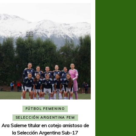
FÚTBOL FEMENINO
FÚTBOL 
SELECCIÓN ARGENTINA FEM
REGIONA
Ara Saleme titular en cotejo amistoso de
Ajustada caída de V
la Selección Argentina Sub-17
K