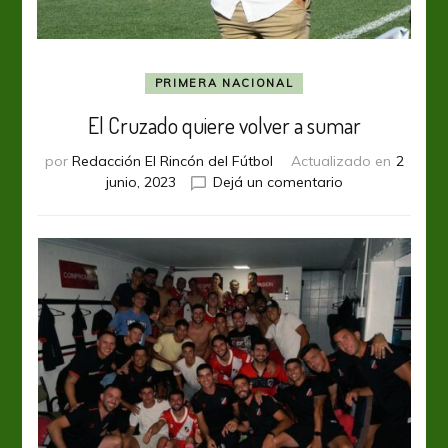
PRIMERA NACIONAL
El Cruzado quiere volver a sumar
por
Redacción El Rincón del Fútbol
Actualizado en
2
en
junio, 2023
Dejá un comentario
El
Cruzado
quiere
volver
a
sumar