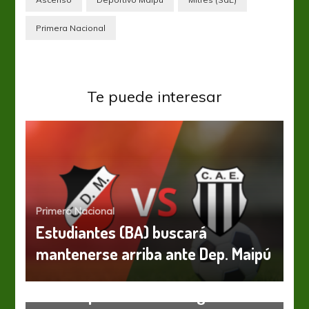
Primera Nacional
Te puede interesar
Primera Nacional
Estudiantes (BA) buscará
mantenerse arriba ante Dep. Maipú
Primera Nacional
Instituto no abonará la demanda
de FIFA por Germán Estigarribia