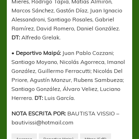
Mieres, Rodrigo Tapia, Matías Almirón,
Marcos Sánchez, Gastón Díaz, Juan Ignacio
Alessandroni, Santiago Rosales, Gabriel
Ramírez, David Romero, Daniel González.
DT:
Alfredo Grelak.
•
Deportivo Maipú:
Juan Pablo Cozzani;
Santiago Moyano, Nicolás Agorreca, Imanol
González, Guillermo Ferracutti; Nicolás Del
Priore, Agustín Manzur, Rubens Sambueza;
Santiago González, Álvaro Veliez, Luciano
Herrera.
DT:
Luis García.
NOTA ESCRITA POR:
BAUTISTA VISSIO –
bautivissi@hotmail.com
Ascenso
Deportivo Maipú
Mitres (SdE)