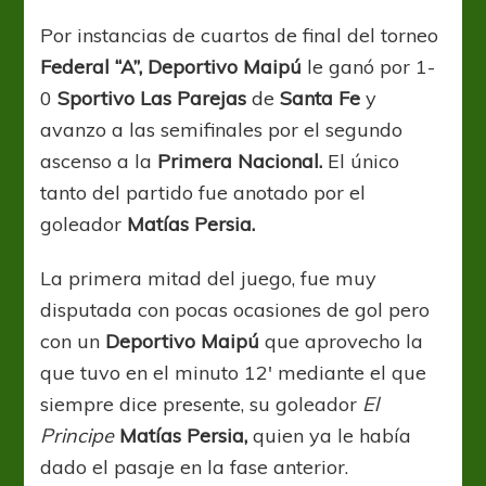
Botellero
ganó
Por instancias de cuartos de final del torneo
y
Federal “A”, Deportivo Maipú
le ganó por 1-
está
en
0
Sportivo Las Parejas
de
Santa Fe
y
semifinales
avanzo a las semifinales por el segundo
ascenso a la
Primera Nacional.
El único
tanto del partido fue anotado por el
goleador
Matías Persia.
La primera mitad del juego, fue muy
disputada con pocas ocasiones de gol pero
con un
Deportivo Maipú
que aprovecho la
que tuvo en el minuto 12′ mediante el que
siempre dice presente, su goleador
El
Principe
Matías Persia,
quien ya le había
dado el pasaje en la fase anterior.