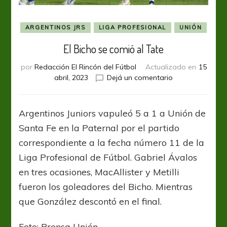
ARGENTINOS JRS
LIGA PROFESIONAL
UNIÓN
El Bicho se comió al Tate
por
Redacción El Rincón del Fútbol
Actualizado en
15
en
abril, 2023
Dejá un comentario
El
Bicho
se
Argentinos Juniors vapuleó 5 a 1 a Unión de
comió
Santa Fe en la Paternal por el partido
al
Tate
correspondiente a la fecha número 11 de la
Liga Profesional de Fútbol. Gabriel Ávalos
en tres ocasiones, MacAllister y Metilli
fueron los goleadores del Bicho. Mientras
que González descontó en el final.
Foto: Prensa Unión