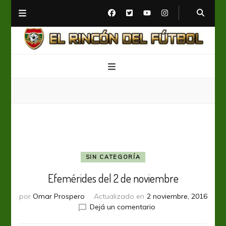
El Rincón del Fútbol
Diario digital de Fútbol
SIN CATEGORÍA
Efemérides del 2 de noviembre
por
Omar Prospero
Actualizado en
2 noviembre, 2016
en
Dejá un comentario
Efemérides