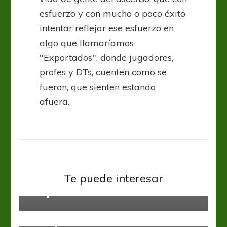
esfuerzo y con mucho o poco éxito
intentar reflejar ese esfuerzo en
algo que llamaríamos
"Exportados", donde jugadores,
profes y DTs, cuenten como se
fueron, que sienten estando
afuera.
Sin categoría
Flamengo ganó y espera un
Te puede interesar
traspié de Palmeiras
Sin categoría
Brasileirao: Ganó Atlético Mineiro y
mete presión arriba