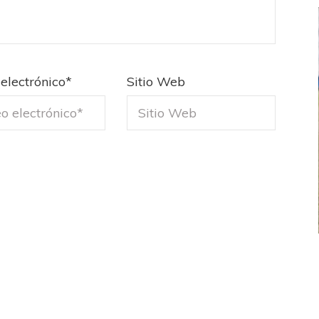
electrónico
*
Sitio Web
FEMENINO
FÚTBOL FEMENINO
 AMATEUR
LIGA DE LA COSTA
Estrella del Sur en el
Las campeonas festejaron ante su gente
eral