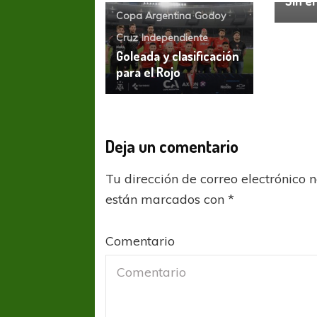
Sin el
Copa Argentina
Godoy
Cruz
Independiente
Goleada y clasificación
para el Rojo
Deja un comentario
COPA SUDAMER
Sur De
Tu dirección de correo electrónico 
están marcados con
*
COPA SUDAMERICANA
TIGRE
A pesar de la derrota Tigre avanzó a
Octavos de Final
Comentario