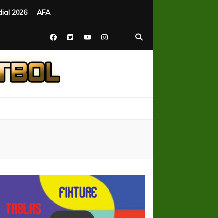
ial 2026
AFA