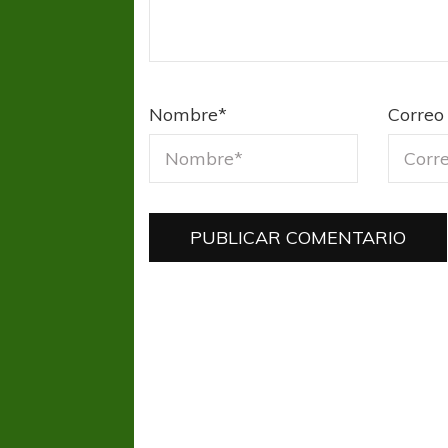
Nombre
*
Correo 
FÚTBOL FEMENINO
FÚTBOL 
REGIONAL AMATEUR
REGIONAL
Ajustada caída de Verónica en Alejandro
Verónica jugará ante 
Korn
Fed