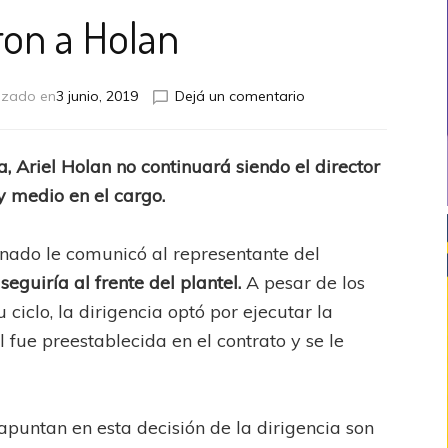
on a Holan
en
izado en
3 junio, 2019
Dejá un comentario
Echaron
a
Holan
a, Ariel Holan no continuará siendo el director
y medio en el cargo.
onado le comunicó al representante del
seguiría al frente del plantel.
A pesar de los
ciclo, la dirigencia optó por ejecutar la
l fue preestablecida en el contrato y se le
puntan en esta decisión de la dirigencia son