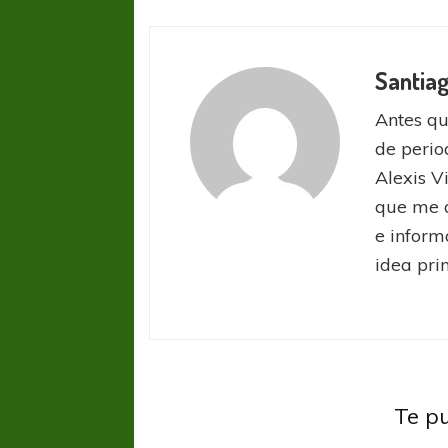
Santia
Antes qu
de perio
Alexis V
que me d
e inform
idea prin
Te p
Indepe