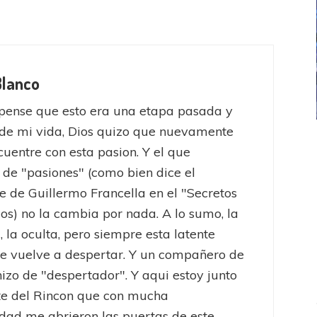
Blanco
pense que esto era una etapa pasada y
de mi vida, Dios quizo que nuevamente
ICANA
LANÚS
UEFA CHAMPIONS LEAGUE
uentre con esta pasion. Y el que
fendido
PSG celebró el bicampeonato
 de "pasiones" (como bien dice el
e de Guillermo Francella en el "Secretos
jos) no la cambia por nada. A lo sumo, la
, la oculta, pero siempre esta latente
e vuelve a despertar. Y un compañero de
hizo de "despertador". Y aqui estoy junto
te del Rincon que con mucha
dad me abrieron las puertas de este