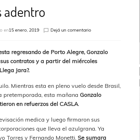
 adentro
en
o en
15 enero, 2019
Dejá un comentario
Dos
adentro
 esta regresando de Porto Alegre, Gonzalo
 sus contratos y a partir del miércoles
Llega Jara?.
ilo. Mientras esta en pleno vuelo desde Brasil,
o la pretemporada, esta mañana
Gonzalo
irtieron en refuerzos del CASLA
.
visación medica y luego firmaron sus
corporaciones que lleva el azulgrana. Ya
vo Torres y Fernando Monetti.
Se sumara