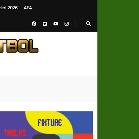
ial 2026
AFA