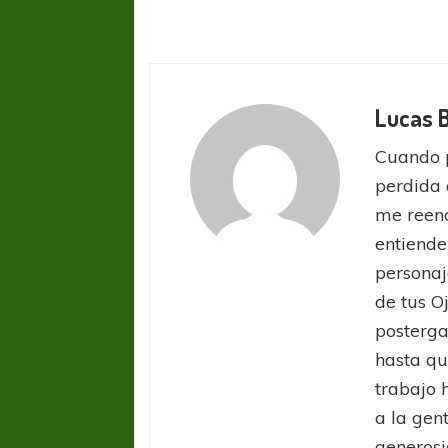
Lucas 
Cuando 
perdida 
COPA SUDAMER
me reenc
Sur De
entiende
personaj
COPA SUDAMERICANA
TIGRE
de tus O
A pesar de la derrota Tigre avanzó a
posterga
Octavos de Final
hasta qu
trabajo 
a la gen
generosi