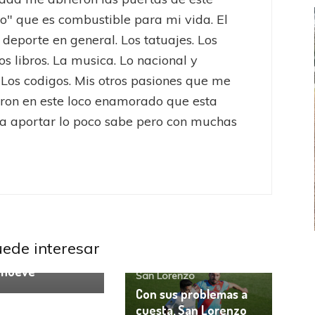
to" que es combustible para mi vida. El
l deporte en general. Los tatuajes. Los
os libros. La musica. Lo nacional y
 Los codigos. Mis otros pasiones que me
eron en este loco enamorado que esta
a aportar lo poco sabe pero con muchas
uniors
San Lorenzo
uede interesar
FEMENINO
FÚTBOL FEMENINO
a nueve no pudo
Arsenal
Liga Profesional
 nueve
LA COSTA
OTRAS LIGAS FEM
San Lorenzo
jaron ante su gente
Tiro se quedó con la primera semifinal
Con sus problemas a
cuesta, San Lorenzo