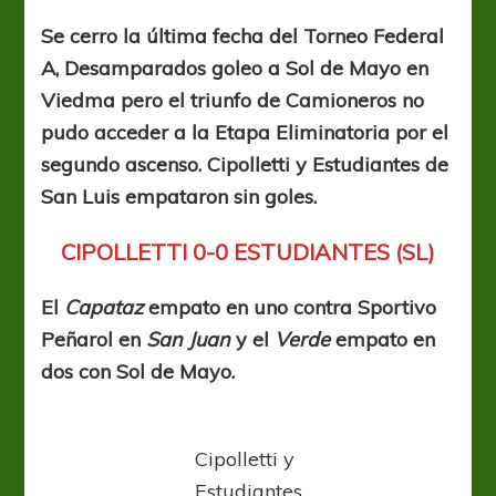
goleó
pero
Se cerro la última fecha del Torneo Federal
no
A, Desamparados goleo a Sol de Mayo en
le
alcanzó
Viedma pero el triunfo de Camioneros no
pudo acceder a la Etapa Eliminatoria por el
segundo ascenso. Cipolletti y Estudiantes de
San Luis empataron sin goles.
CIPOLLETTI 0-0 ESTUDIANTES (SL)
El
Capataz
empato en uno contra Sportivo
Peñarol en
San Juan
y el
Verde
empato en
dos con Sol de Mayo.
Cipolletti y
Estudiantes