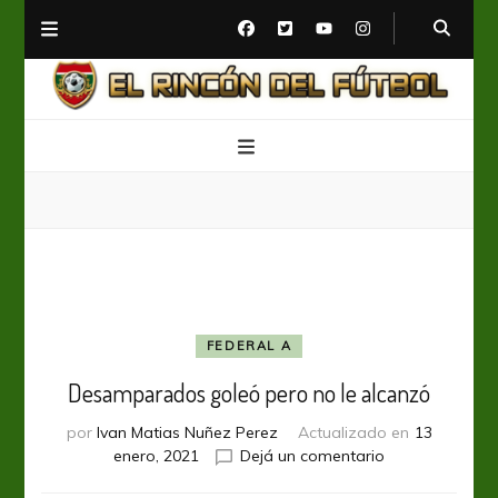
El Rincón del Fútbol
Diario digital de Fútbol
FEDERAL A
Desamparados goleó pero no le alcanzó
por
Ivan Matias Nuñez Perez
Actualizado en
13
en
enero, 2021
Dejá un comentario
Desamparado