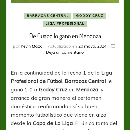
BARRACAS CENTRAL
GODOY CRUZ
LIGA PROFESIONAL
De Guapo lo ganó en Mendoza
por
Kevin Maza
Actualizado en
20 mayo, 2024
en
Dejá un comentario
De
Guapo
lo
En la continuidad de la fecha 1 de la
Liga
ganó
Profesional de Fútbol
,
Barracas Central
le
en
Mendoza
ganó 1-0 a
Godoy Cruz
en
Mendoza
, y
arranco de gran manera el certamen
doméstico, reafirmando así su buen
momento futbolístico que viene en alza
desde la
Copa de La Liga
. El único tanto del