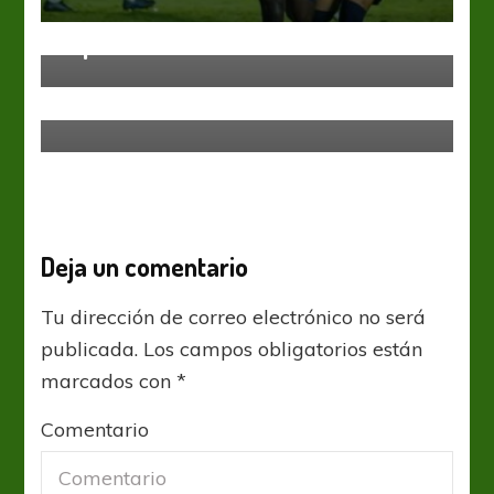
Monarriz, el bombero que se ganó
el puesto
Copa Argentina
Godoy Cruz
Talleres
Proponen la semifinal entre Godoy
Cruz vs Talleres en diciembre
Deja un comentario
Tu dirección de correo electrónico no será
publicada.
Los campos obligatorios están
marcados con
*
Comentario