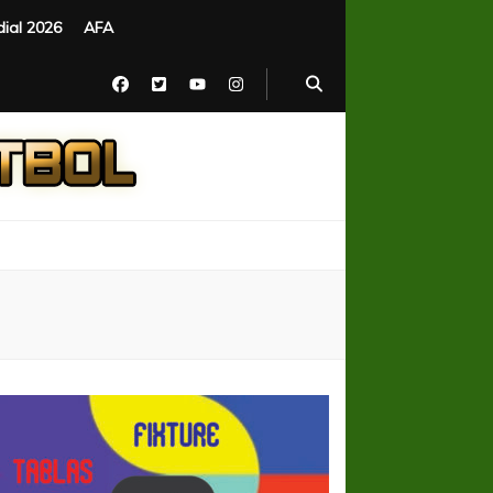
ial 2026
AFA