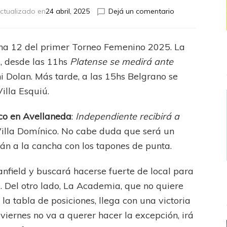
en
ctualizado en
24 abril, 2025
Dejá un comentario
Cronograma
de
la
echa 12 del primer Torneo Femenino 2025. La
decimosegund
s, desde las 11hs
Platense se medirá ante
fecha
i Dolan. Más tarde, a las 15hs Belgrano se
Villa Esquiú.
ico en Avellaneda
:
Independiente recibirá a
 Villa Domínico. No cabe duda que será un
n a la cancha con los tapones de punta.
anfield y buscará hacerse fuerte de local para
e. Del otro lado, La Academia, que no quiere
 la tabla de posiciones, llega con una victoria
 viernes no va a querer hacer la excepción, irá