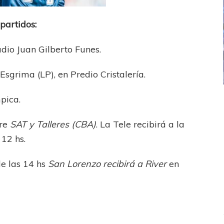
partidos:
adio Juan Gilberto Funes.
Esgrima (LP), en Predio Cristalería.
mpica.
ICANA
LANÚS
UEFA CHAMPIONS LEAGUE
fendido
PSG celebró el bicampeonato
tre
SAT y Talleres
(CBA)
. La Tele recibirá a la
 12 hs.
e las 14 hs
San Lorenzo recibirá a River
en