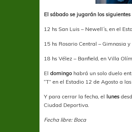
El sábado se jugarán los siguientes 
12 hs San Luis – Newell´s, en el Est
15 hs Rosario Central – Gimnasia y 
18 hs Vélez – Banfield, en Villa Olí
COPA SUDAMER
Sur De
El
domingo
habrá un solo duelo en
“T” en el Estadio 12 de Agosto a las
COPA SUDAMERICANA
TIGRE
A pesar de la derrota Tigre avanzó a
Y para cerrar la fecha, el
lunes
desd
Octavos de Final
Ciudad Deportiva.
Fecha libre: Boca