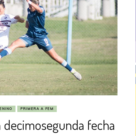
ENINO
PRIMERA A FEM
a decimosegunda fecha