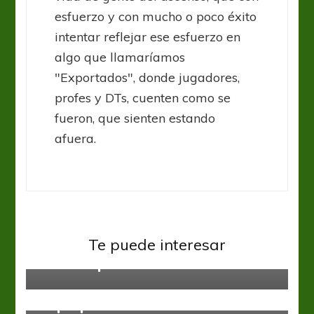
esfuerzo y con mucho o poco éxito
intentar reflejar ese esfuerzo en
algo que llamaríamos
"Exportados", donde jugadores,
profes y DTs, cuenten como se
fueron, que sienten estando
afuera.
Ascenso
Primera C
Te puede interesar
Sacachispas está encendido
Ascenso
Primera D
La preparación Victoriana