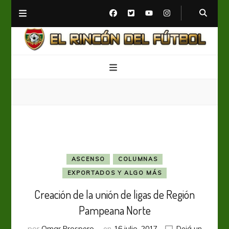
El Rincón del Fútbol
Diario digital de Fútbol
ASCENSO
COLUMNAS
EXPORTADOS Y ALGO MÁS
Creación de la unión de ligas de Región
Pampeana Norte
por
Omar Prospero
en
16 julio, 2017
Dejá un