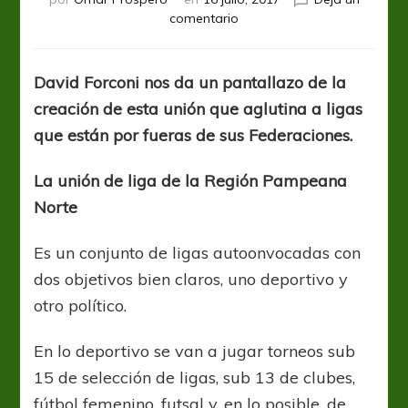
en
comentario
Creación
de
la
David Forconi nos da un pantallazo de la
unión
creación de esta unión que aglutina a ligas
de
ligas
que están por fueras de sus Federaciones.
de
Región
La unión de liga de la Región Pampeana
Pampeana
Norte
Norte
Es un conjunto de ligas autoonvocadas con
dos objetivos bien claros, uno deportivo y
otro político.
En lo deportivo se van a jugar torneos sub
15 de selección de ligas, sub 13 de clubes,
fútbol femenino, futsal y, en lo posible, de