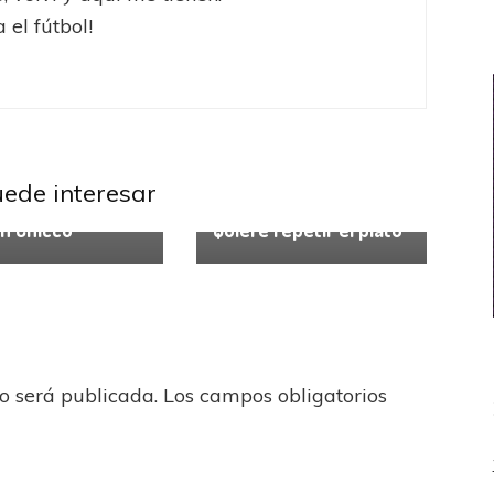
 el fútbol!
Gimnasia y Esgrima
uede interesar
a Profesional
Racing Club
n Chicco
Quiere repetir el plato
no será publicada.
Los campos obligatorios