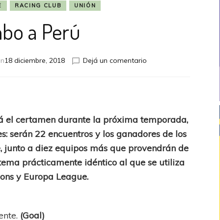
E
RACING CLUB
UNIÓN
bo a Perú
en
en
18 diciembre, 2018
Dejá un comentario
Rumbo
a
Perú
rá el certamen durante la próxima temporada,
es: serán 22 encuentros y los ganadores de los
, junto a diez equipos más que provendrán de
tema prácticamente idéntico al que se utiliza
ons y Europa League.
ente.
(Goal)