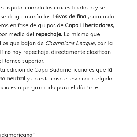
disputa: cuando los cruces finalicen y se
, se diagramarán los
16vos de final,
sumando
eros en fase de grupos de
Copa Libertadores,
por medio del
repechaje.
Lo mismo que
llos que bajan de
Champions League,
con la
lí no hay repechaje, directamente clasifican
l torneo superior.
ICANA
LANÚS
UEFA CHAMPIONS LEAGUE
fendido
PSG celebró el bicampeonato
ta edición de Copa Sudamericana es que l
a
cha neutral
y en este caso el escenario elgido
nicio está programado para el día 5 de
Sudamericana”