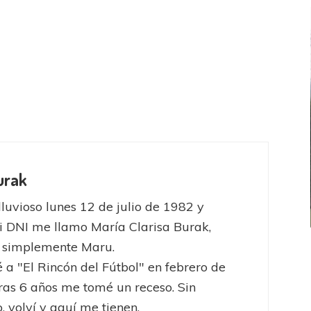
urak
lluvioso lunes 12 de julio de 1982 y
 DNI me llamo María Clarisa Burak,
y simplemente Maru.
FEMENINO
FÚTBOL FEMENINO
a "El Rincón del Fútbol" en febrero de
LA COSTA
OTRAS LIGAS FEM
ras 6 años me tomé un receso. Sin
jaron ante su gente
Tiro se quedó con la primera semifinal
 volví y aquí me tienen.