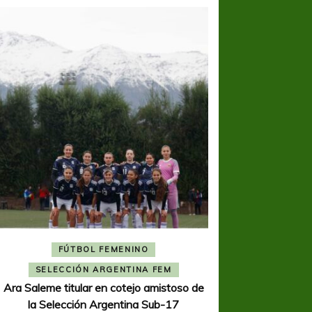
FÚTBOL FEMENINO
FÚTBOL 
SELECCIÓN ARGENTINA FEM
REGIONA
Ara Saleme titular en cotejo amistoso de
Ajustada caída de V
la Selección Argentina Sub-17
K