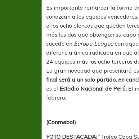
Es importante remarcar la forma de 
conozcan a los equipos vencedores
a los ocho elencos que queden terc
más los dos que obtengan su cupo 
sucede en
Europa League
con aque
diferencia única radicada en que al
24 equipos más los ocho terceros de
COPA SUDAMER
Sur De
La gran novedad que presentará es
final será a un solo partido, en can
COPA SUDAMERICANA
TIGRE
es el
Estadio Nacional de Perú.
El i
A pesar de la derrota Tigre avanzó a
febrero.
Octavos de Final
(Conmebol)
FOTO DESTACADA:
“Trofeo Copa 