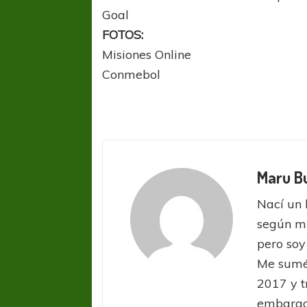
Goal
FOTOS:
Misiones Online
Conmebol
Maru B
Nací un 
según mi
pero so
FÚTBOL FEMENINO
FÚTBOL 
Me sumé 
REGIONAL AMATEUR
LIGA DE 
2017 y t
Verónica jugará ante Estrella del Sur en el
Las campeonas feste
Federal
embargo,