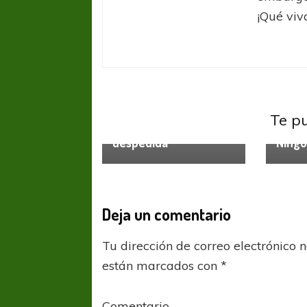
¡Qué viva
Copa Sudamericana
Colón
Talleres
Te p
LP
Lig
Cuarteto de
despedida
Ningú
Deja un comentario
Tu dirección de correo electrónico 
están marcados con
*
Comentario