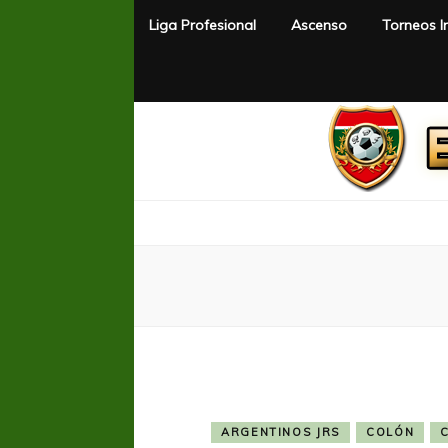
Liga Profesional
Ascenso
Torneos I
El Rincón del Fútbol
Diario digital de Fútbol
ARGENTINOS JRS
COLÓN