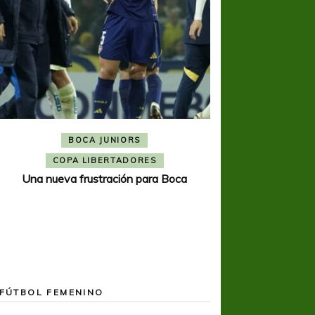
BOCA JUNIORS
COPA SUDAMER
Noche inolvida
COPA LIBERTADORES
Una nueva frustración para Boca
FÚTBOL FEMENINO