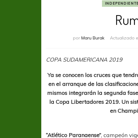
INDEPENDIENT
Rum
por
Maru Burak
Actualizado 
COPA SUDAMERICANA 2019
Ya se conocen los cruces que tend
en el arranque de las clasificacion
mismos integrarán la segunda fase
la Copa Libertadores 2019. Un sis
en Champi
“Atlético Paranaense”
, campeón vig