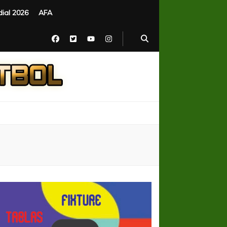
ial 2026
AFA