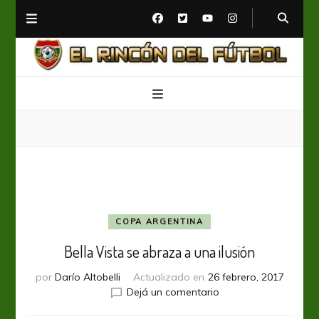
El Rincón del Fútbol
Diario digital de Fútbol
COPA ARGENTINA
Bella Vista se abraza a una ilusión
por
Darío Altobelli
Actualizado en
26 febrero, 2017
en
Dejá un comentario
Bella