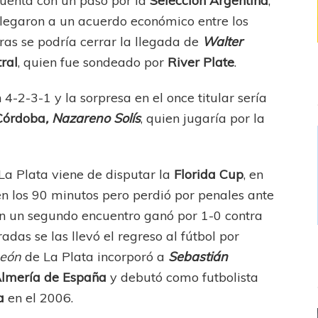
cuenta con un paso por la
Selección Argentina
,
llegaron a un acuerdo económico entre los
ras se podría cerrar la llegada de
Walter
ral
, quien fue sondeado por
River Plate
.
4-2-3-1 y la sorpresa en el once titular sería
 Córdoba
, Nazareno Solís
, quien jugaría por la
 La Plata viene de disputar la
Florida Cup
, en
en los 90 minutos pero perdió por penales ante
en un segundo encuentro ganó por 1-0 contra
adas se las llevó el regreso al fútbol por
eón
de La Plata incorporó a
Sebastián
lmería de España
y debutó como futbolista
ta
en el 2006.