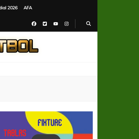
ial 2026
AFA