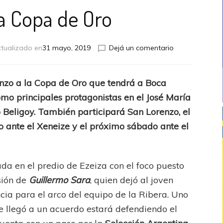
a Copa de Oro
en
tualizado en
31 mayo, 2019
Dejá un comentario
Apertura
Copa
de
enzo a la Copa de Oro que tendrá a Boca
Oro
omo principales protagonistas en el José María
co Beligoy. También participará San Lorenzo, el
o ante el Xeneize y el próximo sábado ante el
da en el predio de Ezeiza con el foco puesto
sión de
Guillermo Sara
, quien dejó al joven
ncia para el arco del equipo de la Ribera. Uno
se llegó a un acuerdo estará defendiendo el