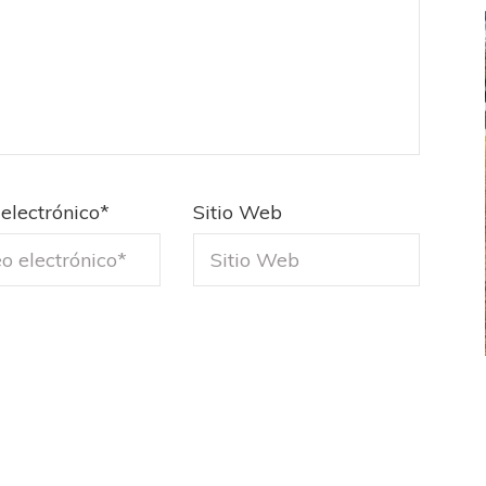
electrónico
*
Sitio Web
FEMENINO
FÚTBOL FEMENINO
 AMATEUR
LIGA DE LA COSTA
Estrella del Sur en el
Las campeonas festejaron ante su gente
eral