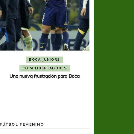
BOCA JUNIORS
COPA SUDAMER
Noche inolvida
COPA LIBERTADORES
Una nueva frustración para Boca
FÚTBOL FEMENINO