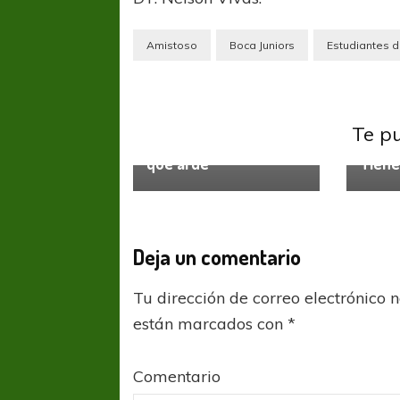
Amistoso
Boca Juniors
Estudiantes d
Boca Juniors
Te p
Boca J
El arco de Boca está
que arde
Tiene
COPA SUDAMER
Sur De
Deja un comentario
COPA SUDAMERICANA
TIGRE
A pesar de la derrota Tigre avanzó a
Octavos de Final
Tu dirección de correo electrónico 
están marcados con
*
Comentario