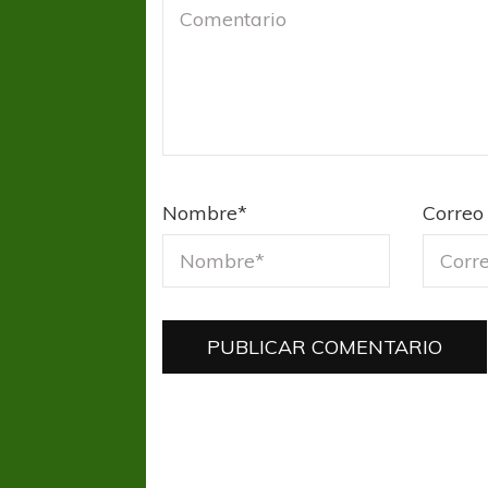
Nombre
*
Correo 
FÚTBOL FEMENINO
FÚTBOL 
REGIONAL AMATEUR
REGIONAL
Ajustada caída de Verónica en Alejandro
Verónica jugará ante 
Korn
Fed