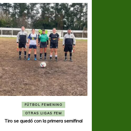
FÚTBOL FEMENINO
FÚTBOL 
OTRAS LIGAS FEM
OTRAS L
Tiro se quedó con la primera semifinal
Tiro Federal sacó el 
del Torne