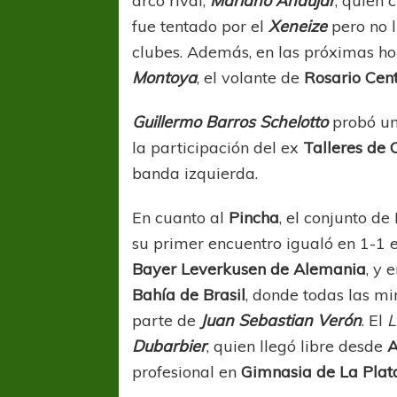
arco rival,
Mariano Andújar
, quien 
fue tentado por el
Xeneize
pero no 
clubes. Además, en las próximas ho
Montoya
, el volante de
Rosario Cent
Guillermo Barros Schelotto
probó un 
la participación del ex
Talleres de
banda izquierda.
En cuanto al
Pincha
, el conjunto de
su primer encuentro igualó en 1-1 
Bayer Leverkusen de Alemania
, y 
Bahía de Brasil
, donde todas las mir
parte de
Juan Sebastian Verón
. El
L
Dubarbier
, quien llegó libre desde
A
profesional en
Gimnasia de La Pla