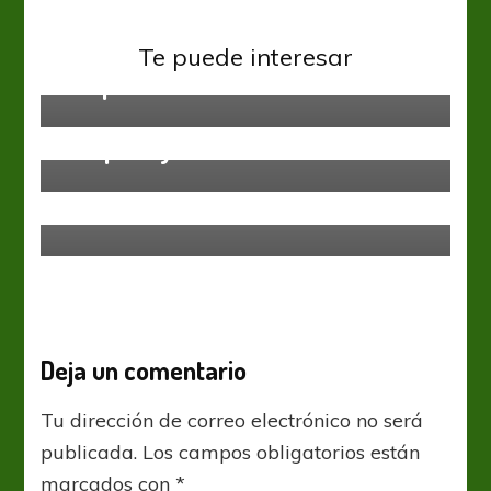
Primera Nacional
Gimnasia volvió al triunfo en el
Amistosos
Primera Nacional
Te puede interesar
Guillermo Brown de Puerto Madryn
Parque
perdió en un amistoso ante
Temperley
Primera Nacional
Instituto y una nueva prueba
futbolística
Deja un comentario
Tu dirección de correo electrónico no será
publicada.
Los campos obligatorios están
marcados con
*