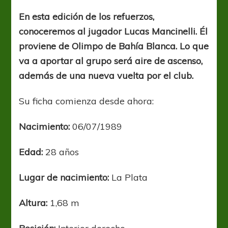
a
los
En esta edición de los refuerzos,
refuerzos
conoceremos al jugador Lucas Mancinelli. Él
–
Parte
proviene de Olimpo de Bahía Blanca. Lo que
V
va a aportar al grupo será aire de ascenso,
además de una nueva vuelta por el club.
Su ficha comienza desde ahora:
Nacimiento:
06/07/1989
Edad:
28 años
Lugar de nacimiento:
La Plata
Altura:
1,68 m