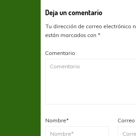
Deja un comentario
Tu dirección de correo electrónico 
están marcados con
*
Comentario
FÚTBOL FEMENINO
FÚTBOL 
REGIONAL AMATEUR
REGIONAL
Nombre
*
Correo 
Ajustada caída de Verónica en Alejandro
Verónica jugará ante 
Korn
Fed