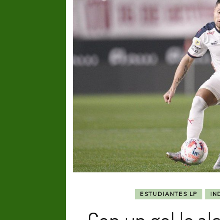
ESTUDIANTES LP
IN
Con un gol le a