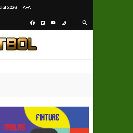
ial 2026
AFA