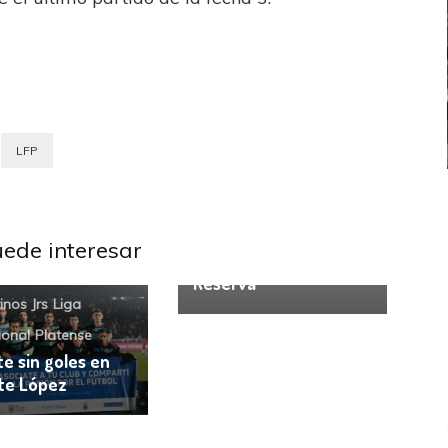
LFP
ICANA
LANÚS
UEFA CHAMPIONS LEAGUE
AFA
Estudiantes LP
Lanús
fendido
PSG celebró el bicampeonato
AFA evalúa la jornada
uede interesar
de la final de la
Reserva
inos Jrs
Liga
ional
Platense
e sin goles en
te López