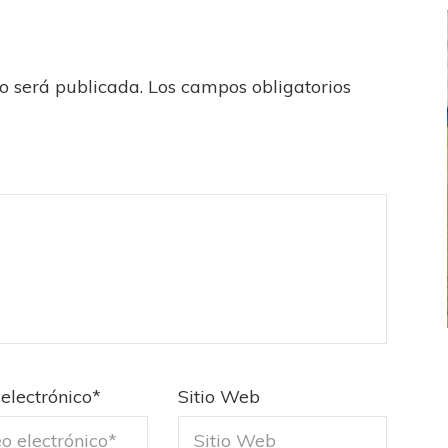
no será publicada.
Los campos obligatorios
FEMENINO
FÚTBOL FEMENINO
 AMATEUR
LIGA DE LA COSTA
electrónico
*
Sitio Web
Estrella del Sur en el
Las campeonas festejaron ante su gente
eral