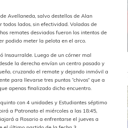
de Avellaneda, salvo destellos de Alan
 todos lados, sin efectividad. Voladas de
hos remates desviados fueron los intentos de
r podido meter la pelota en el arco.
tió Insaurralde. Luego de un córner mal
desde la derecha envían un centro pasado y
ueño, cruzando el remate y dejando inmóvil a
ente para llevarse tres puntos “chivos” que a
 que apenas finalizado dicho encuentro.
quinto con 4 unidades y Estudiantes séptimo
birá a Patronato el miércoles a las 18:45,
iajará a Rosario a enfrentarse el jueves a
e el último partido de la fecha 3.