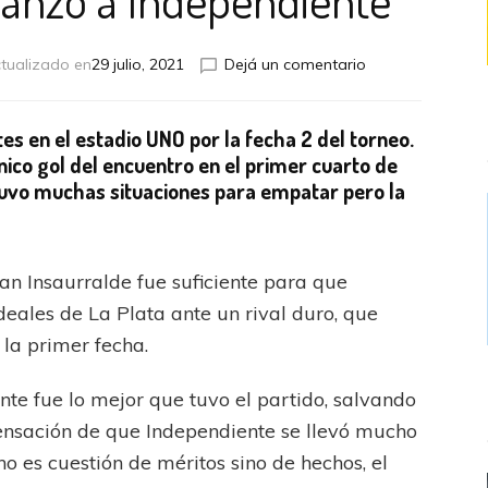
en
tualizado en
29 julio, 2021
Dejá un comentario
Con
un
gol
es en el estadio UNO por la fecha 2 del torneo.
le
ico gol del encuentro en el primer cuarto de
alcanzó
tuvo muchas situaciones para empatar pero la
a
Independiente
an Insaurralde fue suficiente para que
deales de La Plata ante un rival duro, que
la primer fecha.
te fue lo mejor que tuvo el partido, salvando
sensación de que Independiente se llevó mucho
 es cuestión de méritos sino de hechos, el