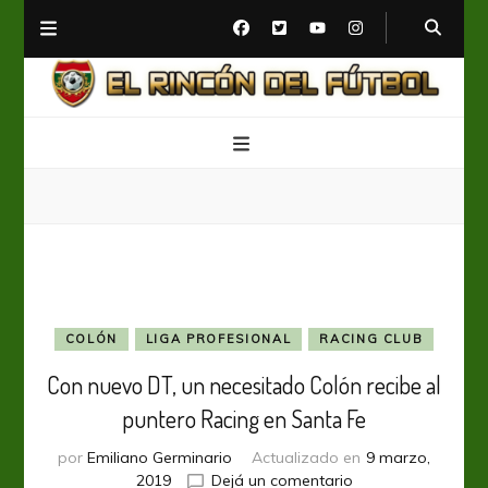
El Rincón del Fútbol
Diario digital de Fútbol
COLÓN
LIGA PROFESIONAL
RACING CLUB
Con nuevo DT, un necesitado Colón recibe al
puntero Racing en Santa Fe
por
Emiliano Germinario
Actualizado en
9 marzo,
en
2019
Dejá un comentario