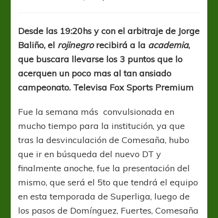
Con
nuevo
DT,
Desde las 19:20hs y con el arbitraje de Jorge
un
Baliño, el
rojinegro
recibirá a la
academia
,
necesitado
Colón
que buscara llevarse los 3 puntos que lo
recibe
acerquen un poco mas al tan ansiado
al
campeonato. Televisa Fox Sports Premium
puntero
Racing
en
Fue la semana más convulsionada en
Santa
mucho tiempo para la institución, ya que
Fe
tras la desvinculación de Comesaña, hubo
que ir en búsqueda del nuevo DT y
finalmente anoche, fue la presentación del
mismo, que será el 5to que tendrá el equipo
en esta temporada de Superliga, luego de
los pasos de Domínguez, Fuertes, Comesaña