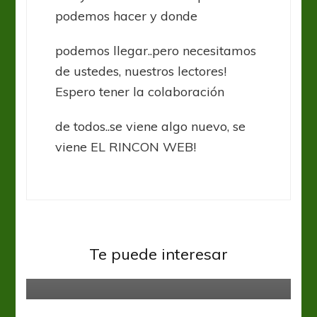
podemos hacer y donde
podemos llegar..pero necesitamos
de ustedes, nuestros lectores!
Espero tener la colaboración
de todos..se viene algo nuevo, se
viene EL RINCON WEB!
Huracán
Liga Profesional
Huracán procede en el trato con
Te puede interesar
GIVOVA
Estudiantes LP
Liga Profesional
Estudiantes ya se instaló en
Paraguay