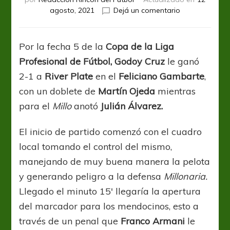
en
agosto, 2021
Dejá un comentario
Con
autoridad,
Godoy
Por la fecha 5 de la
Copa de la Liga
Cruz
Profesional de Fútbol, Godoy Cruz
le ganó
le
ganó
2-1 a
River Plate
en el
Feliciano Gambarte
,
a
con un doblete de
Martín Ojeda
mientras
River
para el
Millo
anotó
Julián Álvarez.
en
Mendoza
El inicio de partido comenzó con el cuadro
local tomando el control del mismo,
manejando de muy buena manera la pelota
y generando peligro a la defensa
Millonaria.
Llegado el minuto 15′ llegaría la apertura
del marcador para los mendocinos, esto a
través de un penal que
Franco Armani
le