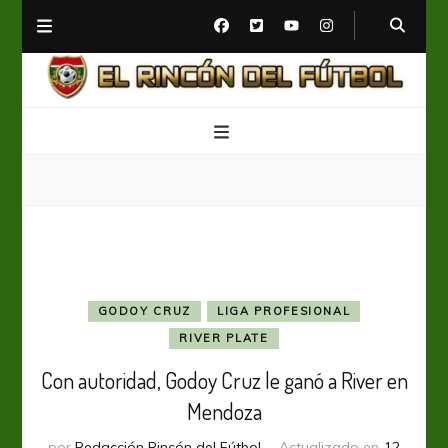
El Rincón del Fútbol
Diario digital de Fútbol
GODOY CRUZ
LIGA PROFESIONAL
RIVER PLATE
Con autoridad, Godoy Cruz le ganó a River en
Mendoza
por
Redacción Rincón del Fútbol
Actualizado en
12