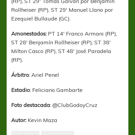
(RP), ST 29′ Tomas Galván por Benjamín
Rollheiser (RP), ST 29′ Manuel Llano por
Ezequiel Bullaude (GC).
Amonestados:
PT 14′ Franco Armani (RP),
ST 28′ Benjamín Rollheiser (RP), ST 38′
Milton Casco (RP), ST 48′ José Paradela
(RP).
Árbitro
: Ariel Penel
Estadio
: Feliciano Gambarte
Foto destacada
: @ClubGodoyCruz
Autor:
Kevin Maza