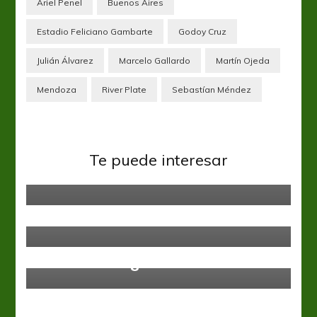
Ariel Penel
Buenos Aires
Estadio Feliciano Gambarte
Godoy Cruz
Julián Álvarez
Marcelo Gallardo
Martín Ojeda
Mendoza
River Plate
Sebastían Méndez
Instituto
Liga Profesional
La Gloria buscará ganar ante el
Te puede interesar
Millonario
Liga Profesional
Newells
Daño Lateral
Boca Juniors
Liga Profesional
“Tevez es un gran líder”