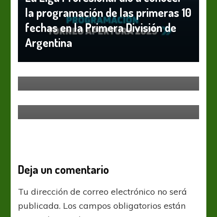
la programación de las primeras 10
fechas en la Primera División de
Argentina
AFA
Estudiantes LP
Lanús
Liga Profesional
Paridad en uno entre Lanús y
Estudiantes
AFA
IFAB regula la reglamentación de
manos en el fútbol
Deja un comentario
Tu dirección de correo electrónico no será
publicada.
Los campos obligatorios están