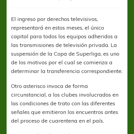
Clubes
Argentinos
en
El ingreso por derechos televisivos,
urgencia
representará en estos meses, el único
por
el
capital para todos los equipos adheridos a
pago
las transmisiones de televisión privada. La
de
suspensión de la Copa de Superliga, es uno
TV
de los motivos por el cual se comienza a
determinar la transferencia correspondiente.
Otro asterisco invoca de forma
circunstancial, a los clubes involucrados en
las condiciones de trato con las diferentes
señales que emitieron los encuentros antes
del proceso de cuarentena en el país.