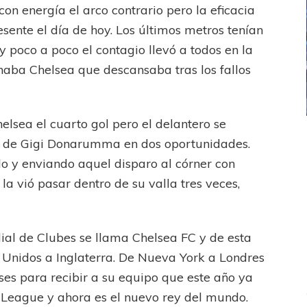
n energía el arco contrario pero la eficacia
esente el día de hoy. Los últimos metros tenían
 poco a poco el contagio llevó a todos en la
haba Chelsea que descansaba tras los fallos
elsea el cuarto gol pero el delantero se
ICANA
LANÚS
UEFA CHAMPIONS LEAGUE
 de Gigi Donarumma en dos oportunidades.
fendido
PSG celebró el bicampeonato
lo y enviando aquel disparo al córner con
la vió pasar dentro de su valla tres veces,
al de Clubes se llama Chelsea FC y de esta
s Unidos a Inglaterra. De Nueva York a Londres
ses para recibir a su equipo que este año ya
League y ahora es el nuevo rey del mundo.