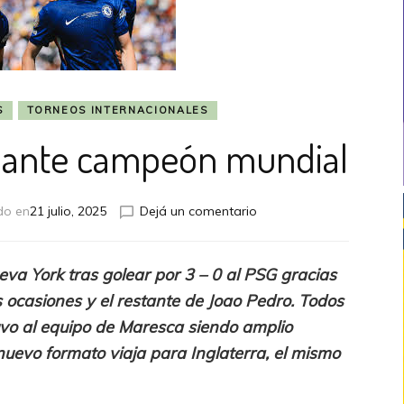
S
TORNEOS INTERNACIONALES
amante campeón mundial
en
do en
21 julio, 2025
Dejá un comentario
Chelsea
es
el
va York tras golear por 3 – 0 al PSG gracias
flamante
 ocasiones y el restante de Joao Pedro. Todos
campeón
mundial
tuvo al equipo de Maresca siendo amplio
nuevo formato viaja para Inglaterra, el mismo