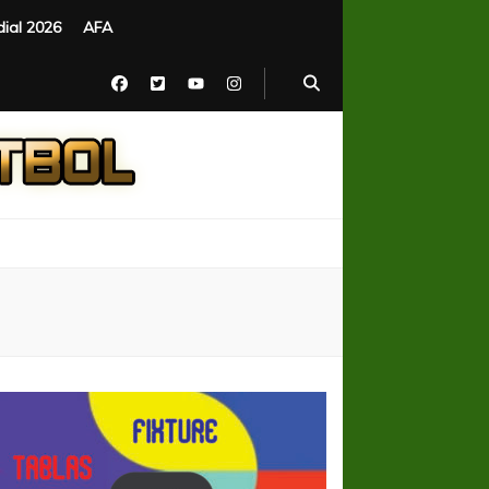
ial 2026
AFA