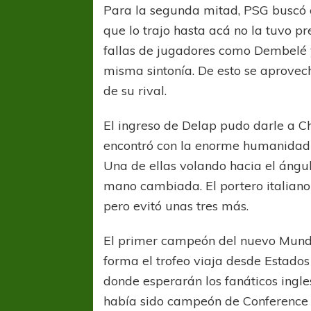
Para la segunda mitad, PSG buscó co
que lo trajo hasta acá no la tuvo pr
fallas de jugadores como Dembelé y
misma sintonía. De esto se aprovec
de su rival.
El ingreso de Delap pudo darle a Ch
COPA SUDAMER
encontró con la enorme humanidad
Sur De
Una de ellas volando hacia el ángu
mano cambiada. El portero italiano 
COPA SUDAMERICANA
TIGRE
pero evitó unas tres más.
A pesar de la derrota Tigre avanzó a
Octavos de Final
El primer campeón del nuevo Mundi
forma el trofeo viaja desde Estado
donde esperarán los fanáticos ingle
había sido campeón de Conference 