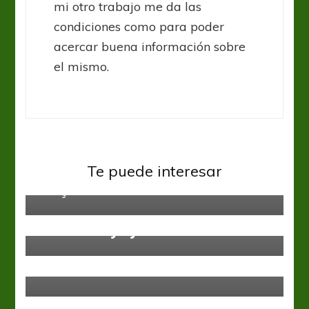
mi otro trabajo me da las
condiciones como para poder
acercar buena información sobre
el mismo.
UEFA Champions League
“Ciao Barça, Ciao Barça, Ciao Ciao
Te puede interesar
Barça”
UEFA Champions League
UCL: El “City” y Porto, triunfadores
UEFA Champions League
UCL: Sevilla chapeó a tiempo y
cantó victoria