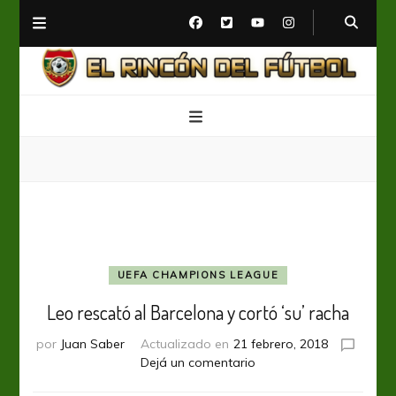
El Rincón del Fútbol
Diario digital de Fútbol
UEFA CHAMPIONS LEAGUE
Leo rescató al Barcelona y cortó ‘su’ racha
por
Juan Saber
Actualizado en
21 febrero, 2018
en
Dejá un comentario
Leo