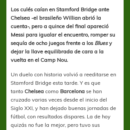
rescató
al
Los culés caían en Stamford Bridge ante
Barcelona
Chelsea -el brasileño Willian abrió la
y
cortó
cuenta-, pero a quince del final apareció
‘su’
Messi para igualar el encuentro, romper su
racha
sequía de ocho juegos frente a los
Blues
y
dejar la llave equilibrada de cara a la
vuelta en el Camp Nou.
Un duelo con historia volvió a reeditarse en
Stamford Bridge esta tarde. Y es que
tanto
Chelsea
como
Barcelona
se han
cruzado varias veces desde el inicio del
Siglo XXI, y han dejado buenas jornadas de
fútbol, con resultados dispares. La de hoy
quizás no fue la mejor, pero tuvo sus