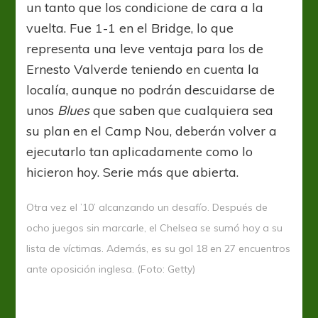
un tanto que los condicione de cara a la
vuelta. Fue 1-1 en el Bridge, lo que
representa una
leve ventaja para los de
Ernesto Valverde teniendo en cuenta la
localía, aunque no podrán descuidarse de
unos
Blues
que saben que cualquiera sea
su plan en el Camp Nou, deberán volver a
ejecutarlo tan aplicadamente como lo
hicieron hoy. Serie más que abierta.
Otra vez el ’10’ alcanzando un desafío. Después de
ocho juegos sin marcarle, el Chelsea se sumó hoy a su
lista de víctimas. Además, es su gol 18 en 27 encuentros
ante oposición inglesa. (Foto: Getty)