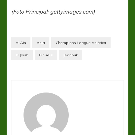
(Foto Principal: gettyimages.com)
Al Ain
Asia
Champions League Asiática
El Jaish
FC Seul
Jeonbuk