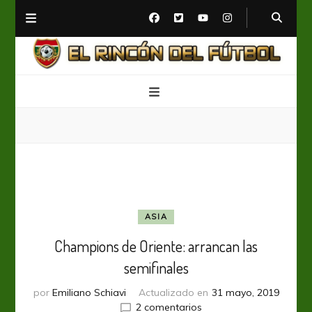
El Rincón del Fútbol
Diario digital de Fútbol
ASIA
Champions de Oriente: arrancan las
semifinales
por
Emiliano Schiavi
Actualizado en
31 mayo, 2019
en
2 comentarios