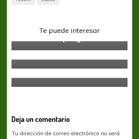
Atlético Tucumán
Rosario Central
Te puede interesar
Debuta en la Superliga
Rosario Central
Fito es Canalla
Copa Argentina
Rosario Central
Central y Montero se juegan el
futuro ante el Tomba en Córdoba
Deja un comentario
Tu dirección de correo electrónico no será