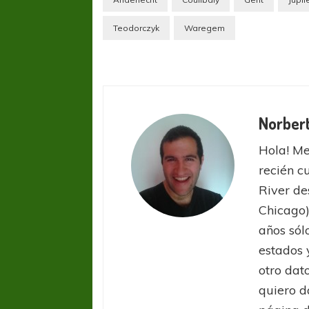
Teodorczyk
Waregem
Norber
Hola! Me
recién c
River de
Chicago)
años sól
estados 
FÚTBOL FEMENINO
FÚTBOL 
otro dat
REGIONAL AMATEUR
LIGA DE 
Verónica jugará ante Estrella del Sur en el
Las campeonas feste
quiero d
Federal