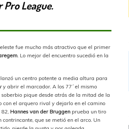
r Pro League.
o celeste fue mucho más atractivo que el primer
aregem
. Lo mejor del encuentro sucedió en la
lanzó un centro potente a media altura para
y
y abrir el marcador. A los 77´ el mismo
soberbio pique desde atrás de la mitad de la
on el arquero rival y dejarlo en el camino
o 82,
Hannes van der Bruggen
prueba un tiro
 contrincante, que se metió en el arco. Un
do, pierde la punta y por goleada.