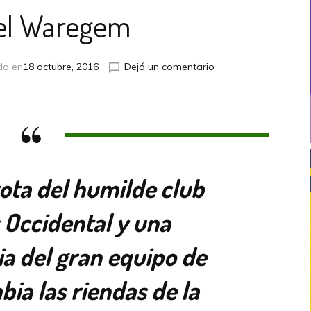
el Waregem
en
do en
18 octubre, 2016
Dejá un comentario
Cayó
el
Waregem
ota del humilde club
 Occidental y una
ia del gran equipo de
bia las riendas de la