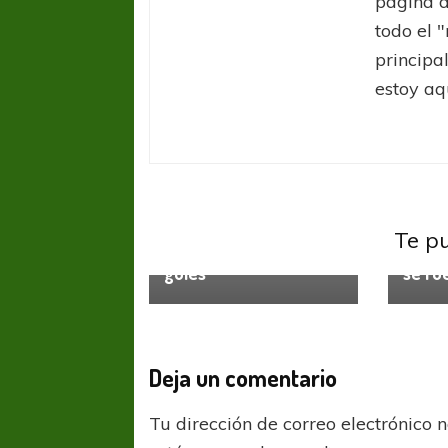
página d
todo el 
principa
estoy aq
Sin categoría
Sin ca
Te p
Un camión cargado de
El “Pi
goles
se fu
Deja un comentario
Tu dirección de correo electrónico 