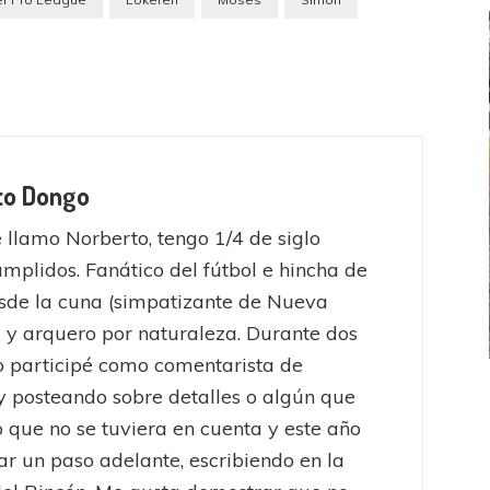
to Dongo
 llamo Norberto, tengo 1/4 de siglo
umplidos. Fanático del fútbol e hincha de
sde la cuna (simpatizante de Nueva
 y arquero por naturaleza. Durante dos
o participé como comentarista de
y posteando sobre detalles o algún que
FEMENINO
FÚTBOL FEMENINO
o que no se tuviera en cuenta y este año
LA COSTA
OTRAS LIGAS FEM
jaron ante su gente
Tiro se quedó con la primera semifinal
ar un paso adelante, escribiendo en la