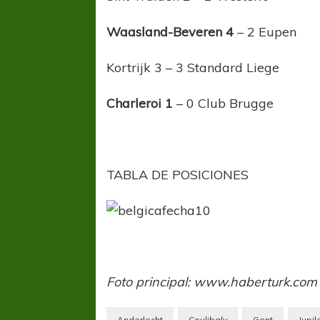
Waasland-Beveren 4
– 2 Eupen
Kortrijk 3 – 3 Standard Liege
Charleroi 1
– 0 Club Brugge
COPA SUDAMER
Sur De
TABLA DE POSICIONES
COPA SUDAMERICANA
TIGRE
A pesar de la derrota Tigre avanzó a
Octavos de Final
Foto principal: www.haberturk.com
Anderlecht
Coulibaly
Gent
Jupi