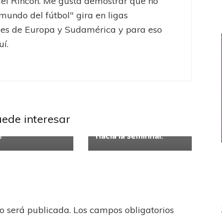
el Rincón. Me gusta demostrar que no
"mundo del fútbol" gira en ligas
les de Europa y Sudamérica y para eso
uí.
tegoría
Sin categoría
uede interesar
rata” volvió, Farré
Taça de Portugal.
e
Hacia la semifinal.
no será publicada.
Los campos obligatorios