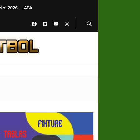
ial 2026
AFA