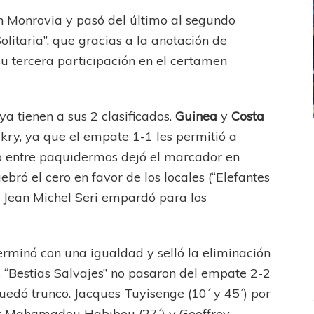
 Monrovia y pasó del último al segundo
 Solitaria”, que gracias a la anotación de
 su tercera participación en el certamen
 tienen a sus 2 clasificados.
Guinea
y
Costa
kry, ya que el empate 1-1 les permitió a
ICANA
LANÚS
UEFA CHAMPIONS LEAGUE
lo entre paquidermos dejó el marcador en
fendido
PSG celebró el bicampeonato
ró el cero en favor de los locales (“Elefantes
e Jean Michel Seri empardó para los
erminó con una igualdad y selló la eliminación
s “Bestias Salvajes” no pasaron del empate 2-2
edó trunco. Jacques Tuyisenge (10´ y 45´) por
”; Mahamadou Habibou (27´) y Geoffrey