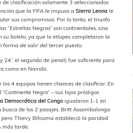
e de clasificación solamente 3 seleccionados
anción que la FIFA le impuso a
Sierra Leona
le
putar sus compromisos. Por lo tanto, el triunfo
s “Estrellas Negras” son continentales, sino
su boleto, ya que lo etíopes completaron la
n forma de salir del tercer puesto.
 24´, el segundo de penal) fue suficiente para
cra como en Nairobi.
los 4 equipos tienen chances de clasificar. En
l “Continente Negro” – sus hijos pródigos
a Democrática del Congo
igualaron 1-1 en
n busca de los 2 pasajes. Britt Assombalonga
´ pero Thievy Bifouma estableció la paridad
s más tarde.