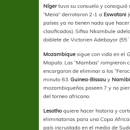
Níger
tuvo su consuelo y consiguió 
“Mena” derrotaron 2-1 a
Eswatani
(
países ya no tienen nada que hacer
clasificados). Sifiso Nkambule adela
doblete de Victorien Adebayor (55´ 
Mozambique
sigue con vida en el
G
Maputo. Las “Mambas” rompieron co
encargaron de eliminar a los “Feroc
minuto 63.
Guinea-Bissau
y
Namib
mozambiqueños poseen 7 y no pierde
del torneo africano.
Lesotho
quiere hacer historia y cort
eliminatorias para una Copa Africa
país incrustado en el medio de Sudá