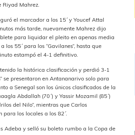
de Riyad Mahrez.
guró el marcador a los 15´ y Youcef Attal
 minutos más tarde, nuevamente Mahrez dijo
blete para liquidar el pleito en apenas media
a los 55´ para los “Gavilanes”, hasta que
uto estampó el 4-1 definitivo.
tenido la histórica clasificación y perdió 3-1
s” se presentaron en Antananarivo solo para
nto a Senegal son los únicos clasificados de la
agla Abdallah (70´) y Yassir Mozamil (85´)
rilos del Nilo”, mientras que Carlos
para los locales a los 82´.
s Adeba y selló su boleto rumbo a la Copa de