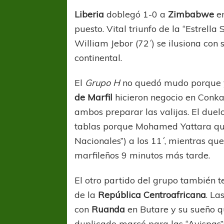
Liberia
doblegó 1-0 a
Zimbabwe
en
puesto. Vital triunfo de la “Estrella
William Jebor (72´) se ilusiona con
continental.
El
Grupo H
no quedó mudo porque ya
de Marfil
hicieron negocio en Conka
COPA SUDAMER
ambos preparar las valijas. El due
Sur De
tablas porque Mohamed Yattara queb
Nacionales”) a los 11´, mientras qu
COPA SUDAMERICANA
TIGRE
A pesar de la derrota Tigre avanzó a
marfileños 9 minutos más tarde.
Octavos de Final
El otro partido del grupo también t
de la
República Centroafricana
. La
con
Ruanda
en Butare y su sueño qu
duplicado marcó para las “Avispas