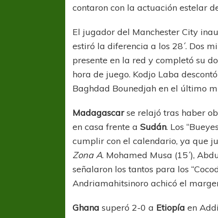
contaron con la actuación estelar 
El jugador del Manchester City inau
estiró la diferencia a los 28´. Dos
presente en la red y completó su do
hora de juego. Kodjo Laba descontó 
Baghdad Bounedjah en el último min
Madagascar
se relajó tras haber ob
en casa frente a
Sudán
. Los “Bueye
cumplir con el calendario, ya que ju
Zona A
. Mohamed Musa (15´), Abdua
señalaron los tantos para los “Cocod
Andriamahitsinoro achicó el margen 
Ghana
superó 2-0 a
Etiopía
en Addi