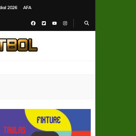
ial 2026
AFA