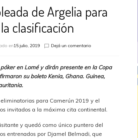
leada de Argelia para
la clasificación
en
zado en
15 julio, 2019
Dejá un comentario
AFCON
2019:
Goleada
l póker en Lomé y dirán presente en la Copa
de
irmaron su boleto Kenia, Ghana. Guinea,
Argelia
para
uritania.
asegurar
la
 eliminatorias para Camerún 2019 y el
clasificación
os invitados a la máxima cita continental.
sitante y quedó como único puntero del
los entrenados por Djamel Belmadi, que