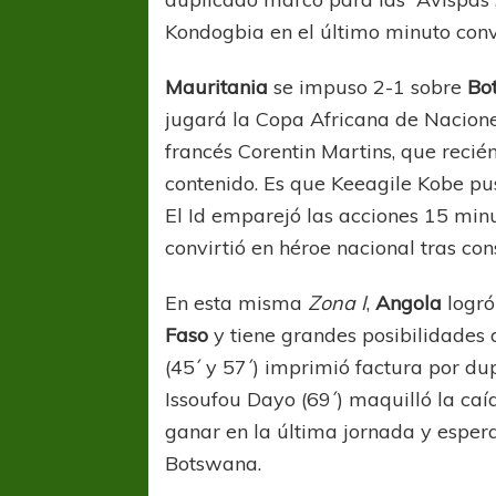
Kondogbia en el último minuto convir
Mauritania
se impuso 2-1 sobre
Bo
jugará la Copa Africana de Naciones
francés Corentin Martins, que recién
contenido. Es que Keeagile Kobe pus
El Id emparejó las acciones 15 minut
convirtió en héroe nacional tras cons
En esta misma
Zona I
,
Angola
logró
Faso
y tiene grandes posibilidades
(45´ y 57´) imprimió factura por du
Issoufou Dayo (69´) maquilló la ca
FÚTBOL FEMENINO
FÚTBOL 
ganar en la última jornada y esper
REGIONAL AMATEUR
LIGA DE 
Verónica jugará ante Estrella del Sur en el
Las campeonas feste
Botswana.
Federal