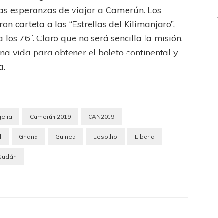
as esperanzas de viajar a Camerún. Los
on carteta a las “Estrellas del Kilimanjaro”,
 los 76´. Claro que no será sencilla la misión,
a vida para obtener el boleto continental y
a.
gelia
Camerún 2019
CAN2019
l
Ghana
Guinea
Lesotho
Liberia
Sudán