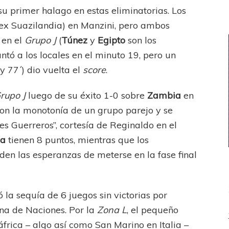
su primer halago en estas eliminatorias. Los
ex Suazilandia) en Manzini, pero ambos
 en el
Grupo J
(
Túnez
y
Egipto
son los
ntó a los locales en el minuto 19, pero un
y 77´) dio vuelta el
score
.
rupo J
luego de su éxito 1-0 sobre
Zambia
en
n la monotonía de un grupo parejo y se
es Guerreros”, cortesía de Reginaldo en el
ia
tienen 8 puntos, mientras que los
n las esperanzas de meterse en la fase final
ó la sequía de 6 juegos sin victorias por
na de Naciones. Por la
Zona L
, el pequeño
frica – algo así como San Marino en Italia –