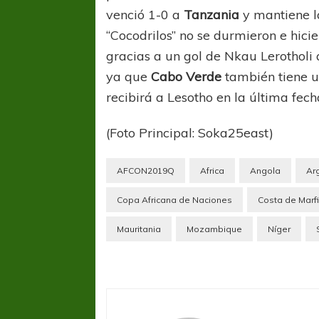
venció 1-0 a
Tanzania
y mantiene l
“Cocodrilos” no se durmieron e hicier
gracias a un gol de Nkau Lerotholi a
ya que
Cabo Verde
también tiene un
recibirá a Lesotho en la última fech
(Foto Principal: Soka25east)
AFCON2019Q
Africa
Angola
Ar
Copa Africana de Naciones
Costa de Marfi
Mauritania
Mozambique
Níger