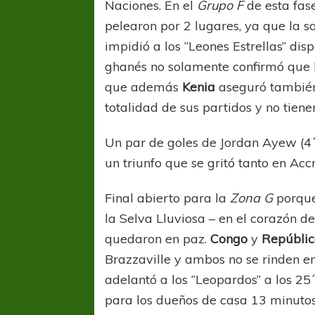
Naciones. En el
Grupo F
de esta fas
pelearon por 2 lugares, ya que la s
impidió a los “Leones Estrellas” dis
ghanés no solamente confirmó que la
que además
Kenia
aseguró también 
totalidad de sus partidos y no tiene
Un par de goles de Jordan Ayew (4´y
un triunfo que se gritó tanto en Ac
Final abierto para la
Zona G
porque 
la Selva Lluviosa – en el corazón de
quedaron en paz.
Congo
y
Repúblic
Brazzaville y ambos no se rinden e
adelantó a los “Leopardos” a los 25
para los dueños de casa 13 minuto