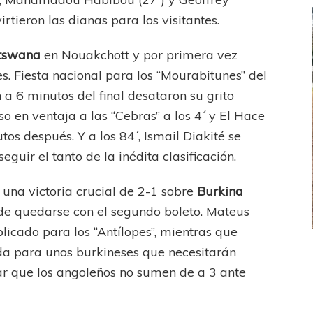
tieron las dianas para los visitantes.
tswana
en Nouakchott y por primera vez
. Fiesta nacional para los “Mourabitunes” del
 a 6 minutos del final desataron su grito
o en ventaja a las “Cebras” a los 4´ y El Hace
os después. Y a los 84´, Ismail Diakité se
eguir el tanto de la inédita clasificación.
 una victoria crucial de 2-1 sobre
Burkina
 de quedarse con el segundo boleto. Mateus
plicado para los “Antílopes”, mientras que
ída para unos burkineses que necesitarán
FEMENINO
FÚTBOL FEMENINO
ar que los angoleños no sumen de a 3 ante
LA COSTA
OTRAS LIGAS FEM
jaron ante su gente
Tiro se quedó con la primera semifinal