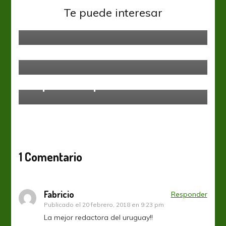
“Me gusta la federalización del
Te puede interesar
fútbol”
Sin categoría
Crónica de una muerte anunciada
Sin categoría
Empate en la punta
1 Comentario
Fabricio
Responder
Publicado el
20 febrero, 2018 en 9:23 pm
La mejor redactora del uruguay!!