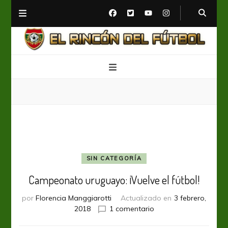
El Rincón del Fútbol
Diario digital de Fútbol
SIN CATEGORÍA
Campeonato uruguayo: ¡Vuelve el fútbol!
por
Florencia Manggiarotti
Actualizado en
3 febrero,
en
2018
1 comentario
Campeonato