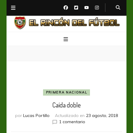
El Rincón del Fútbol
Diario digital de Fútbol
PRIMERA NACIONAL
Caída doble
por
Lucas Portillo
Actualizado en
23 agosto, 2018
en
1 comentario
Caída