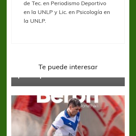
de Tec. en Periodismo Deportivo
en la UNLP y Lic. en Psicología en
la UNLP.
Primera Nacional
Fernando Bersano: “Es una locura
que digan que unos compañeros
Te puede interesar
querían perder”