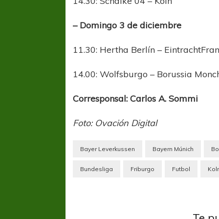
14.30: Schalke 04 – Koln
– Domingo 3 de diciembre
11.30: Hertha Berlín – EintrachtFra
14.00: Wolfsburgo – Borussia Mon
Corresponsal: Carlos A. Sommi
Foto: Ovación Digital
Bayer Leverkussen
Bayern Múnich
Bo
Bundesliga
Friburgo
Futbol
Kol
FÚTBOL FEMENINO
FÚTBOL 
REGIONAL AMATEUR
LIGA DE 
Aleman
Verónica jugará ante Estrella del Sur en el
Las campeonas feste
Bunde
Federal
Te p