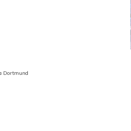
ICANA
LANÚS
UEFA CHAMPIONS LEAGUE
fendido
PSG celebró el bicampeonato
ia Dortmund