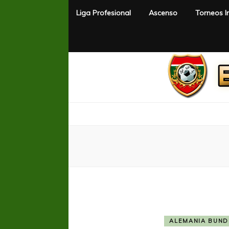
Liga Profesional
Ascenso
Torneos I
El Rincón del Fútbol
Diario digital de Fútbol
ALEMANIA BUND