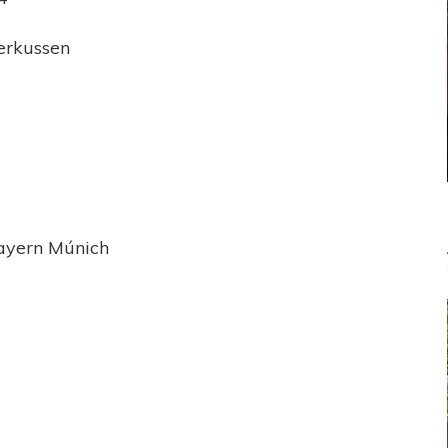
verkussen
ayern Múnich