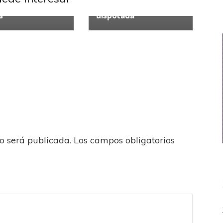
 aplastando
en una fecha muy
s
disputada
no será publicada.
Los campos obligatorios