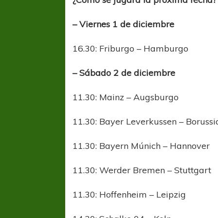
– Viernes 1 de diciembre
16.30: Friburgo – Hamburgo
– Sábado 2 de diciembre
11.30: Mainz – Augsburgo
COPA SUDAMER
Sur De
11.30: Bayer Leverkussen – Boruss
COPA SUDAMERICANA
TIGRE
11.30: Bayern Múnich – Hannover
A pesar de la derrota Tigre avanzó a
Octavos de Final
11.30: Werder Bremen – Stuttgart
11.30: Hoffenheim – Leipzig