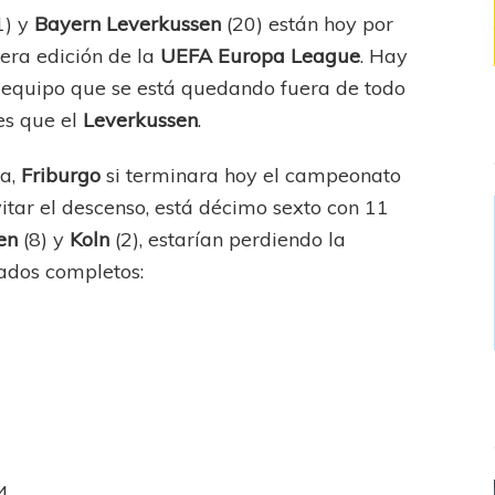
1) y
Bayern Leverkussen
(20) están hoy por
dera edición de la
UEFA Europa League
. Hay
 equipo que se está quedando fuera de todo
es que el
Leverkussen
.
la,
Friburgo
si terminara hoy el campeonato
itar el descenso, está décimo sexto con 11
en
(8) y
Koln
(2), estarían perdiendo la
tados completos:
4