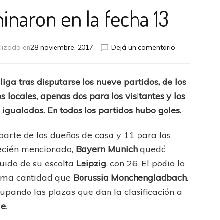
inaron en la fecha 13
en
lizado en
28 noviembre, 2017
Dejá un comentario
Los
locales
dominaron
iga tras disputarse los nueve partidos, de los
en
s locales, apenas dos para los visitantes y los
la
fecha
 igualados. En todos los partidos hubo goles.
13
 parte de los dueños de casa y 11 para las
recién mencionado,
Bayern Munich
quedó
guido de su escolta
Leipzig
, con 26. El podio lo
isma cantidad que
Borussia Monchengladbach
.
pando las plazas que dan la clasificación a
ue
.