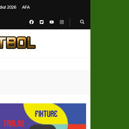
ial 2026
AFA