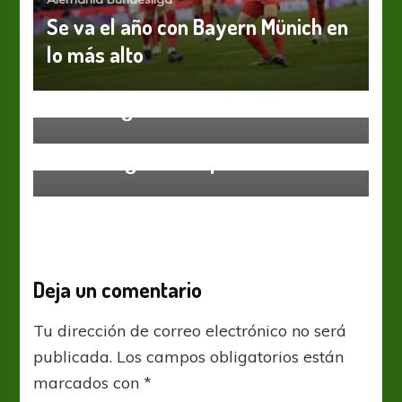
Se va el año con Bayern Münich en
lo más alto
Alemania Bundesliga
Alemania Bundesliga
Bundesliga: El batacazo del
Bundesliga: Reforzando los muros
Hoffenheim deja al
Monchengladbach puntero
Deja un comentario
Tu dirección de correo electrónico no será
publicada.
Los campos obligatorios están
marcados con
*