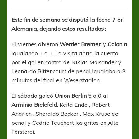
Bundesliga:
Bayern
dueño
Este fin de semana se disputó la fecha 7 en
de
Alemania, dejando estos resultados :
“Der
Klassiker”
y
El viernes abieron
Werder Bremen
y
Colonia
de
igualando 1 a 1. La visita abría la cuenta
la
por el gol en contra de Niklas Moisander y
cima
Leonardo Bittencourt de penal igualaba a 8
minutos del final en Weserstadion.
El sábado goleó
Union Berlin
5 a 0 al
Arminia Bielefeld
. Keita Endo , Robert
Andrich , Sheraldo Becker , Max Kruse de
penal y Cedric Teuchert los gritos en Alte
Försterei.