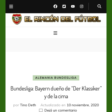
El Rincón del Fútbol
Diario digital de Fútbol
ALEMANIA BUNDESLIGA
Bundesliga: Bayern dueño de “Der Klassiker”
y de la cima
por
Tino Deth
Actualizado en
10 noviembre, 2020
en
Dejá un comentario