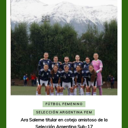
FÚTBOL FEMENINO
A
SELECCIÓN ARGENTINA FEM
Ara Saleme titular en cotejo amistoso de la
Selección Argentina Sub-17