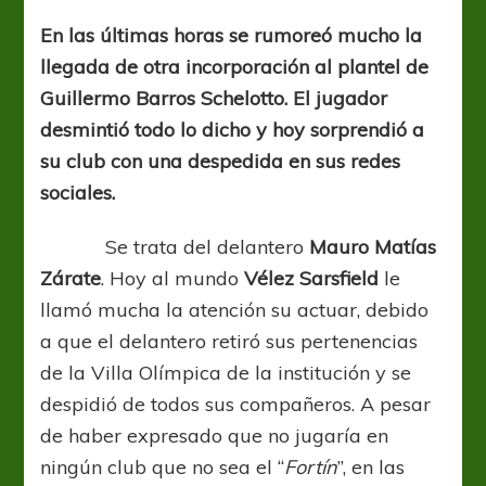
en
el
En las últimas horas se rumoreó mucho la
mercado
llegada de otra incorporación al plantel de
de
pases
Guillermo Barros Schelotto. El jugador
de
desmintió todo lo dicho y hoy sorprendió a
Boca
su club con una despedida en sus redes
sociales.
Se trata del delantero
Mauro Matías
Zárate
. Hoy al mundo
Vélez Sarsfield
le
llamó mucha la atención su actuar, debido
a que el delantero retiró sus pertenencias
de la Villa Olímpica de la institución y se
despidió de todos sus compañeros. A pesar
de haber expresado que no jugaría en
ningún club que no sea el “
Fortín
”, en las