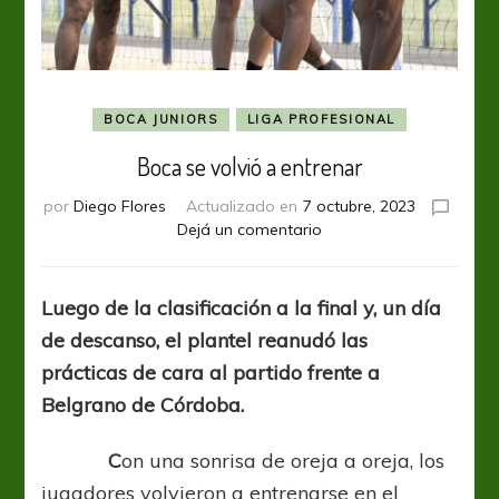
BOCA JUNIORS
LIGA PROFESIONAL
Boca se volvió a entrenar
por
Diego Flores
Actualizado en
7 octubre, 2023
en
Dejá un comentario
Boca
se
volvió
Luego de la clasificación a la final y, un día
a
de descanso, el plantel reanudó las
entrenar
prácticas de cara al partido frente a
Belgrano de Córdoba.
C
on una sonrisa de oreja a oreja, los
jugadores volvieron a entrenarse en el