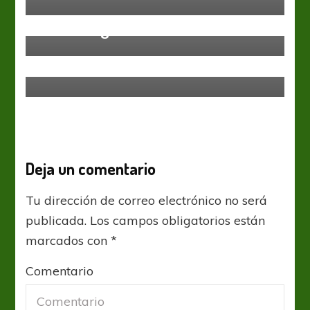
Independiente
Liga Profesional
Vélez Sarsfield
Lluvia de goles en Liniers
Godoy Cruz
Liga Profesional
Godoy Cruz le ganó a Aldosivi y
cortó su mala racha
Deja un comentario
Tu dirección de correo electrónico no será
publicada.
Los campos obligatorios están
marcados con
*
Comentario