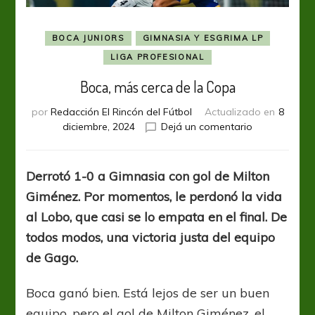
BOCA JUNIORS
GIMNASIA Y ESGRIMA LP
LIGA PROFESIONAL
Boca, más cerca de la Copa
por
Redacción El Rincón del Fútbol
Actualizado en
8
en
diciembre, 2024
Dejá un comentario
Boca,
más
cerca
Derrotó 1-0 a Gimnasia con gol de Milton
de
Giménez. Por momentos, le perdonó la vida
la
Copa
al Lobo, que casi se lo empata en el final. De
todos modos, una victoria justa del equipo
de Gago.
Boca ganó bien. Está lejos de ser un buen
equipo, pero el gol de Milton Giménez, el