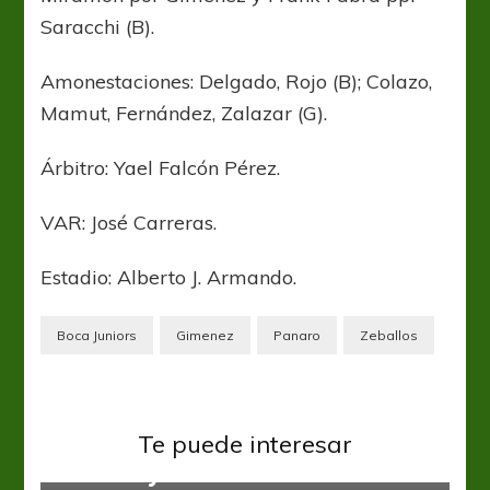
Saracchi (B).
Amonestaciones: Delgado, Rojo (B); Colazo,
Mamut, Fernández, Zalazar (G).
Árbitro: Yael Falcón Pérez.
VAR: José Carreras.
Estadio: Alberto J. Armando.
Boca Juniors
Gimenez
Panaro
Zeballos
Liga Profesional
Newells
Te puede interesar
Newells y Aldosivi tomaron aire