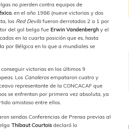
elgas no pierden contra equipos de
éxico
, en el año 1986 (nueve victorias y dos
ta, los
Red Devils
fueron derrotados 2 a 1 por
utor del gol belga fue
Erwin Vandenbergh
y el
icados en la cuarta posición que es, hasta
da por Bélgica en lo que a mundiales se
conseguir victorias en los últimos 9
ropeas. Los
Canaleros
empataron cuatro y
 onceavo representante de la CONCACAF que
os se enfrentan por primera vez absoluta, ya
rtido amistoso entre ellos.
ron sendas Conferencias de Prensa previas al
belga
Thibaut Courtois
declaró lo