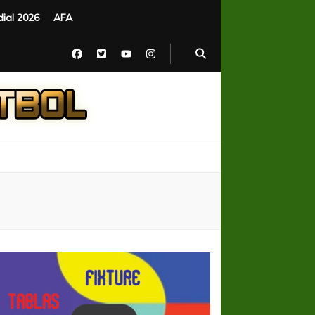
ial 2026
AFA