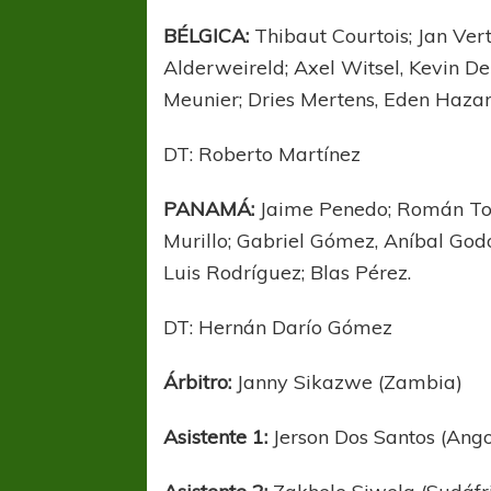
BÉLGICA:
Thibaut Courtois; Jan Ve
Alderweireld; Axel Witsel, Kevin D
Meunier; Dries Mertens, Eden Haza
DT: Roberto Martínez
PANAMÁ:
Jaime Penedo; Román Torr
Murillo; Gabriel Gómez, Aníbal Go
Luis Rodríguez; Blas Pérez.
DT: Hernán Darío Gómez
Árbitro:
Janny Sikazwe (Zambia)
FÚTBOL FEMENINO
FÚTBOL 
REGIONAL AMATEUR
REGIONAL
Asistente 1:
Jerson Dos Santos (Ango
Ajustada caída de Verónica en Alejandro
Verónica jugará ante 
Korn
Fed