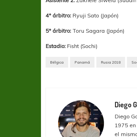
Asistente 2:
Zakhele Siwela (Sudáfr
4° árbitro:
Ryuji Sato (Japón)
5° árbitro:
Toru Sagara (Japón)
Estadio:
Fisht (Sochi)
Bélgica
Panamá
Rusia 2018
So
Diego 
Diego Go
1975 en 
el mismo