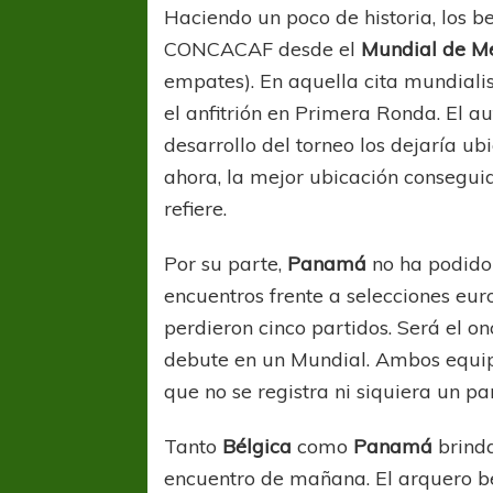
Haciendo un poco de historia, los b
CONCACAF desde el
Mundial de M
empates). En aquella cita mundialis
el anfitrión en Primera Ronda. El a
desarrollo del torneo los dejaría ub
ahora, la mejor ubicación consegui
refiere.
Por su parte,
Panamá
no ha podido 
encuentros frente a selecciones eu
perdieron cinco partidos. Será el
debute en un Mundial. Ambos equip
que no se registra ni siquiera un pa
Tanto
Bélgica
como
Panamá
brinda
encuentro de mañana. El arquero 