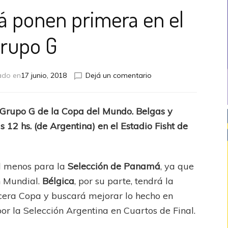
á ponen primera en el
rupo G
en
ado en
17 junio, 2018
Dejá un comentario
Bélgica
y
Panamá
Grupo G de la Copa del Mundo. Belgas y
ponen
12 hs. (de Argentina) en el Estadio Fisht de
primera
en
el
Grupo
al menos para la
Selección de Panamá
, ya que
G
n Mundial.
Bélgica
, por su parte, tendrá la
cera Copa y buscará mejorar lo hecho en
or la Selección Argentina en Cuartos de Final.