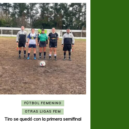
FÚTBOL FEMENINO
FÚTBOL 
OTRAS LIGAS FEM
OTRAS L
Tiro se quedó con la primera semifinal
Tiro Federal sacó el 
del Torne