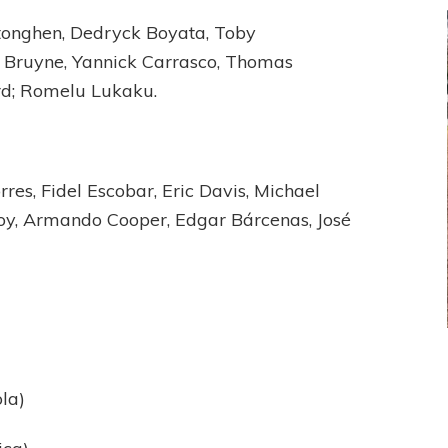
rtonghen, Dedryck Boyata, Toby
e Bruyne, Yannick Carrasco, Thomas
rd; Romelu Lukaku.
es, Fidel Escobar, Eric Davis, Michael
doy, Armando Cooper, Edgar Bárcenas, José
FEMENINO
FÚTBOL FEMENINO
 AMATEUR
LIGA DE LA COSTA
la)
Estrella del Sur en el
Las campeonas festejaron ante su gente
eral