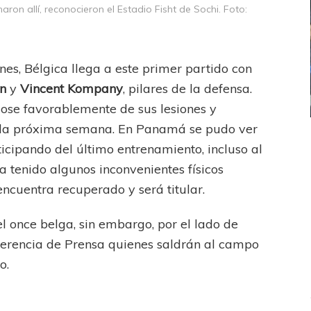
n allí, reconocieron el Estadio Fisht de Sochi. Foto:
nes, Bélgica llega a este primer partido con
n
y
Vincent Kompany
, pilares de la defensa.
se favorablemente de sus lesiones y
n la próxima semana. En Panamá se pudo ver
ICANA
LANÚS
UEFA CHAMPIONS LEAGUE
ticipando del último entrenamiento, incluso al
fendido
PSG celebró el bicampeonato
 tenido algunos inconvenientes físicos
ncuentra recuperado y será titular.
l once belga, sin embargo, por el lado de
ferencia de Prensa quienes saldrán al campo
o.