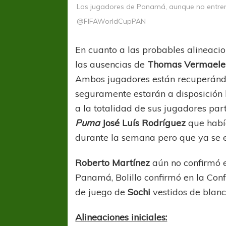
Los jugadores de Panamá, aunque no entrenaro
@FIFAWorldCupPAN
En cuanto a las probables alineacio
las ausencias de
Thomas Vermaele
Ambos jugadores están recuperándo
seguramente estarán a disposició
COPA SUDAMER
a la totalidad de sus jugadores par
Sur De
Puma
José Luís Rodríguez
que había
durante la semana pero que ya se e
COPA SUDAMERICANA
TIGRE
A pesar de la derrota Tigre avanzó a
Roberto Martínez
aún no confirmó e
Octavos de Final
Panamá, Bolillo confirmó en la Con
de juego de
Sochi
vestidos de blanc
Alineaciones iniciales: