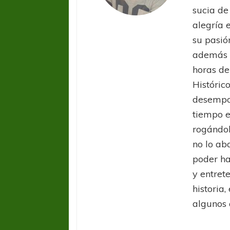
sucia de
alegría e
su pasió
además d
horas de
Históric
desempol
tiempo e
rogándol
no lo ab
poder ha
y entret
historia,
algunos 