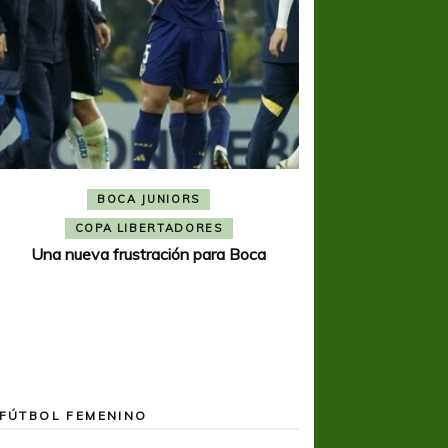
BOCA JUNIORS
COPA SUDAMER
Noche inolvida
COPA LIBERTADORES
Una nueva frustración para Boca
FÚTBOL FEMENINO