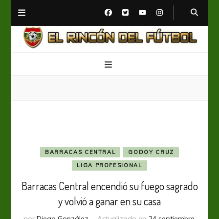
El Rincón del Fútbol
Diario digital de Fútbol
BARRACAS CENTRAL
GODOY CRUZ
LIGA PROFESIONAL
Barracas Central encendió su fuego sagrado
y volvió a ganar en su casa
por
Diego González
Actualizado en
24 septiembre,