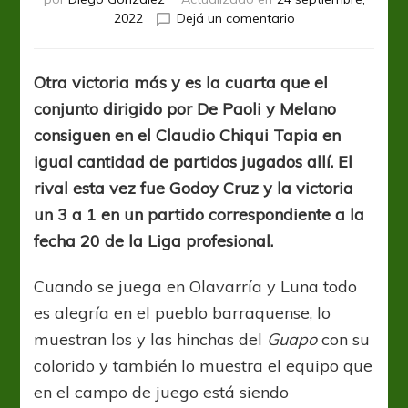
en
2022
Dejá un comentario
Barracas
Central
encendió
Otra victoria más y es la cuarta que el
su
conjunto dirigido por De Paoli y Melano
fuego
sagrado
consiguen en el Claudio Chiqui Tapia en
y
igual cantidad de partidos jugados allí. El
volvió
rival esta vez fue Godoy Cruz y la victoria
a
ganar
un 3 a 1 en un partido correspondiente a la
en
fecha 20 de la Liga profesional.
su
casa
Cuando se juega en Olavarría y Luna todo
es alegría en el pueblo barraquense, lo
muestran los y las hinchas del
Guapo
con su
colorido y también lo muestra el equipo que
en el campo de juego está siendo