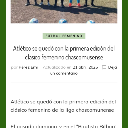
FÚTBOL FEMENINO
Atlético se quedó con la primera edición del
clasico femenino chascomusense
por
Pérez Emi
Actualizado en
21 abril, 2025
Dejá
en
un comentario
Atlético
se
quedó
con
Atlético se quedó con la primera edición del
la
primera
clásico femenino de la liga chascomunense
edición
del
El pasado domingo, y en el “Bautista Bilbao”,
clasico