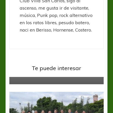
Club Villa San Carlos, sigo al
ascenso, me gusta ir de visitante,
música, Punk pop, rock alternativo
en los ratos libres, pesudo batero,
naci en Berisso, Hornense, Costero.
Fútbol Femenino
Liga Santafesina
Te puede interesar
Vuelve el fútbol a Santa Fe